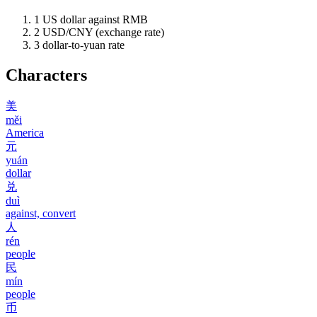
1
US dollar against RMB
2
USD/CNY (exchange rate)
3
dollar-to-yuan rate
Characters
美
měi
America
元
yuán
dollar
兑
duì
against, convert
人
rén
people
民
mín
people
币