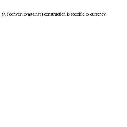
e
兑
('convert to/against') construction is specific to currency.
9 strokes