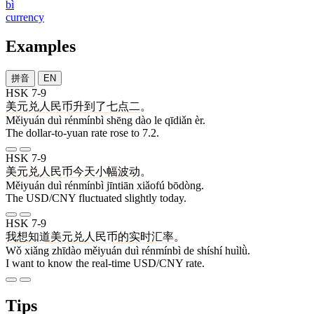
bì
currency
Examples
拼音
EN
HSK 7-9
美元
兑
人民币
升
到
了
七点
二
。
Měiyuán duì rénmínbì shēng dào le qīdiǎn èr.
The dollar-to-yuan rate rose to 7.2.
HSK 7-9
美元
兑
人民币
今天
小幅
波动
。
Měiyuán duì rénmínbì jīntiān xiǎofú bōdòng.
The USD/CNY fluctuated slightly today.
HSK 7-9
我
想
知道
美元
兑
人民币
的
实时
汇率
。
Wǒ xiǎng zhīdào měiyuán duì rénmínbì de shíshí huìlǜ.
I want to know the real-time USD/CNY rate.
Tips