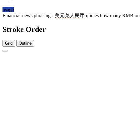
usage
Financial-news phrasing -
美元
兑
人民币
quotes how many RMB one U
Stroke Order
Grid
Outline