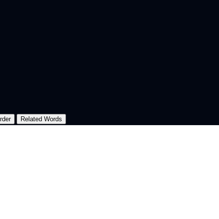
rder
Related Words