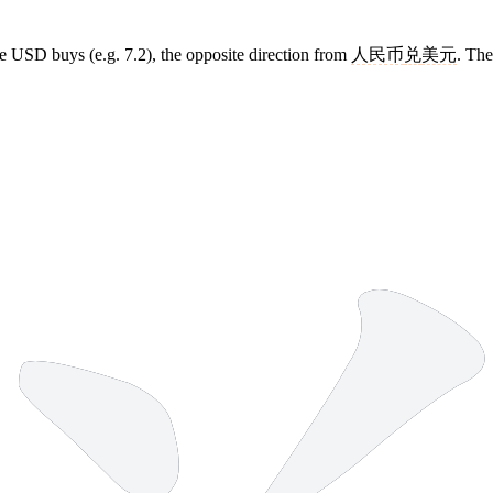
SD buys (e.g. 7.2), the opposite direction from
人民币
兑
美元
. Th