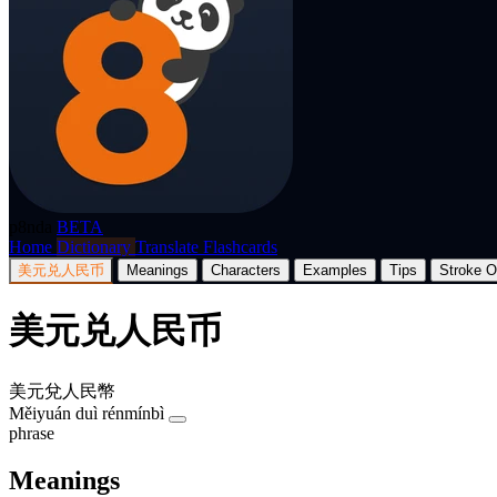
p8nda
BETA
Home
Dictionary
Translate
Flashcards
美元兑人民币
Meanings
Characters
Examples
Tips
Stroke O
美元兑人民币
美元兌人民幣
Měiyuán duì rénmínbì
phrase
Meanings