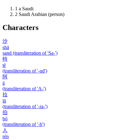
1
a Saudi
2
Saudi Arabian (person)
Characters
沙
shā
sand (transliteration of 'Sa-')
特
tè
(transliteration of '-ud')
阿
ā
(transliteration of 'A-')
拉
lā
(transliteration of '-ra-')
伯
bó
(transliteration of '-b')
人
rén