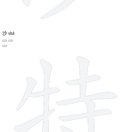
沙
shā
10 strokes