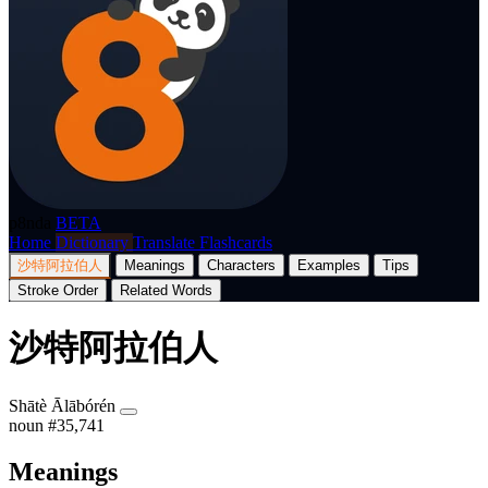
p8nda
BETA
Home
Dictionary
Translate
Flashcards
沙特阿拉伯人
Meanings
Characters
Examples
Tips
Stroke Order
Related Words
沙特阿拉伯人
Shātè Ālābórén
noun
#35,741
Meanings