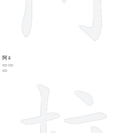
阿
ā
8 strokes