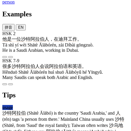
person
Examples
拼音
EN
HSK 2
他
是
一
位
沙特阿拉伯人
，
在
迪拜
工作
。
Tā shì yí wèi Shātè Ālābórén, zài Díbài gōngzuò.
He is a Saudi Arabian, working in Dubai.
HSK 7-9
很多
沙特阿拉伯人
会
说
阿拉伯语
和
英语
。
Hěnduō Shātè Ālābórén huì shuō Ālābóyǔ hé Yīngyǔ.
Many Saudis can speak both Arabic and English.
Tips
usage
沙特阿拉伯
(Shātè Ālābó) is the country 'Saudi Arabia,' and
人
(rén) tags 'a person from there.' Mainland China usually uses
沙特
(Shātè, from 'Saud' the royal family); Taiwan often writes
沙乌地