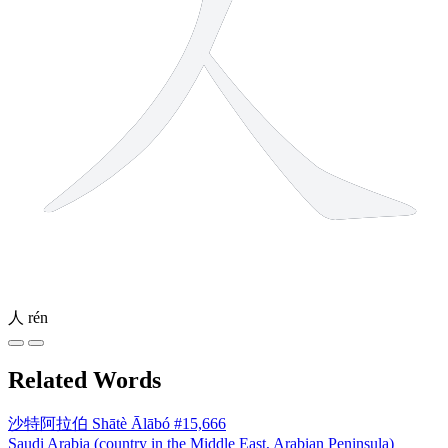
人
rén
Related Words
沙特阿拉伯
Shātè Ālābó
#15,666
Saudi Arabia (country in the Middle East, Arabian Peninsula)