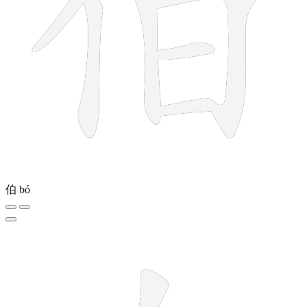
伯
bó
2 strokes