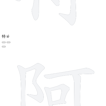
特
tè
7 strokes