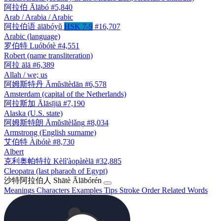
阿拉伯
Ālābó
#5,840
Arab / Arabia / Arabic
阿拉伯语
ālābóyǔ
HSK 7-9
#16,707
Arabic (language)
罗伯特
Luóbótè
#4,551
Robert (name transliteration)
阿拉
ālā
#6,389
Allah / we; us
阿姆斯特丹
Āmǔsītèdān
#6,578
Amsterdam (capital of the Netherlands)
阿拉斯加
Ālāsījiā
#7,190
Alaska (U.S. state)
阿姆斯特朗
Āmǔsītèlǎng
#8,034
Armstrong (English surname)
艾伯特
Àibótè
#8,730
Albert
克利奥帕特拉
Kèlì'àopàtèlā
#32,885
Cleopatra (last pharaoh of Egypt)
沙特阿拉伯人
Shātè Ālābórén
Meanings
Characters
Examples
Tips
Stroke Order
Related Words