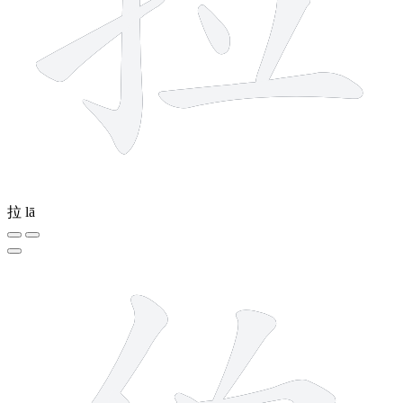
拉
lā
7 strokes