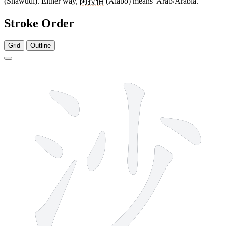
(Shāwūdì). Either way,
阿拉伯
(Ālābó) means 'Arab/Arabia.'
Stroke Order
Grid
Outline
7 strokes