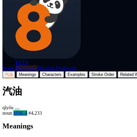
p8nda
BETA
Home
Dictionary
Translate
Flashcards
汽油
Meanings
Characters
Examples
Stroke Order
Related 
汽油
qìyóu
noun
HSK 4
#4,233
Meanings