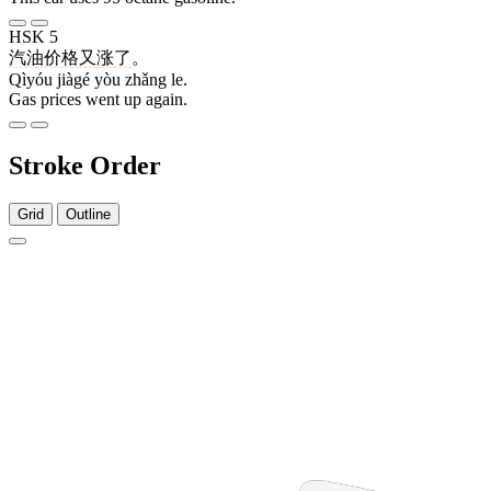
HSK 5
汽油
价格
又
涨
了
。
Qìyóu jiàgé yòu zhǎng le.
Gas prices went up again.
Stroke Order
Grid
Outline