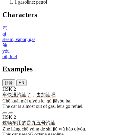
1
gasoline; petrol
Characters
汽
qì
steam; vapor; gas
油
yóu
oil; fuel
Examples
拼音
EN
HSK 2
车
快
没
汽油
了
，
去
加油
吧
。
Chē kuài méi qìyóu le, qù jiāyóu ba.
The car is almost out of gas, let's go refuel.
HSK 2
这
辆
车
用
的
是
九
五
号
汽油
。
Zhè liàng chē yòng de shì jiǔ wǔ hào qìyóu.
This car uses 95 octane gasoline.