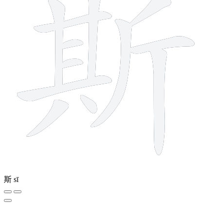
斯
sī
4 strokes