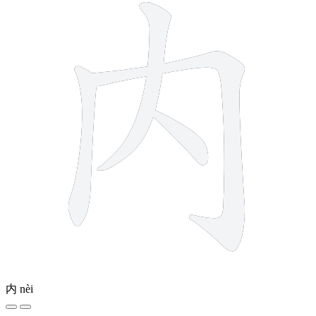
内
nèi