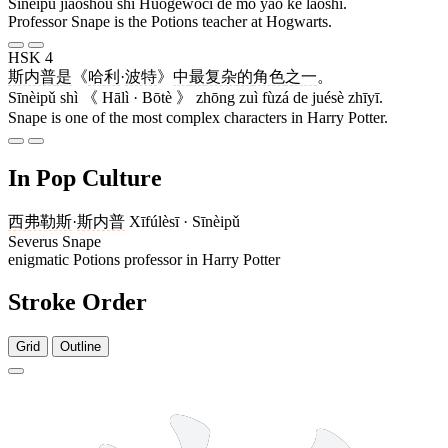
Sīnèipǔ jiàoshòu shì Huògéwòcí de mó yào kè lǎoshī.
Professor Snape is the Potions teacher at Hogwarts.
HSK 4
斯内普
是
《
哈利
·
波特
》
中
最
复杂
的
角色
之一
。
Sīnèipǔ shì 《 Hālì · Bōtè 》 zhōng zuì fùzá de juésè zhīyī.
Snape is one of the most complex characters in Harry Potter.
In Pop Culture
西弗勒斯
·
斯内普
Xīfúlèsī · Sīnèipǔ
Severus Snape
enigmatic Potions professor in Harry Potter
Stroke Order
Grid
Outline
12 strokes