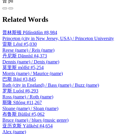
普
pǔ
Related Words
普林斯顿
Pǔlínsīdùn
#8,984
Princeton (city in New Jersey, USA) / Princeton University
雷斯
Léisī
#5,030
Reese (name) / Reis (name)
丹尼斯
Dānnísī
#4,373
Dennis (name) / Denis (name)
莫里斯
mòlǐsī
#5,254
Morris (name) / Maurice (name)
巴斯
Bāsī
#3,845
Bath (city in England) / Bass (name) / Buzz (name)
罗斯
Luósī
#6,293
Ross (name) / Roth (name)
斯隆
Sīlóng
#11,267
Sloane (name) / Sloan (name)
布鲁斯
Bùlǔsī
#5,062
Bruce (name) / blues (music genre)
亚历克斯
Yàlìkèsī
#4,654
Alex (name)