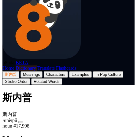
p8nda
BETA
Home
Dictionary
Translate
Flashcards
斯内普
Meanings
Characters
Examples
In Pop Culture
Stroke Order
Related Words
斯内普
斯內普
Sīnèipǔ
noun
#17,998