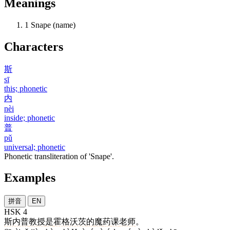
Meanings
1
Snape (name)
Characters
斯
sī
this; phonetic
内
nèi
inside; phonetic
普
pǔ
universal; phonetic
Phonetic transliteration of 'Snape'.
Examples
拼音
EN
HSK 4
斯内普
教授
是
霍格沃茨
的
魔
药
课
老师
。