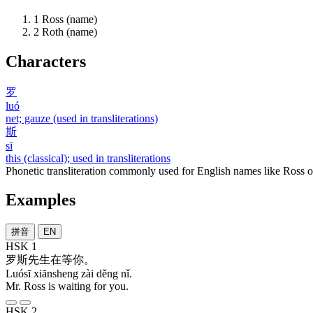
1
Ross (name)
2
Roth (name)
Characters
罗
luó
net; gauze (used in transliterations)
斯
sī
this (classical); used in transliterations
Phonetic transliteration commonly used for English names like Ross 
Examples
拼音
EN
HSK 1
罗斯
先生
在
等
你
。
Luósī xiānsheng zài děng nǐ.
Mr. Ross is waiting for you.
HSK 2