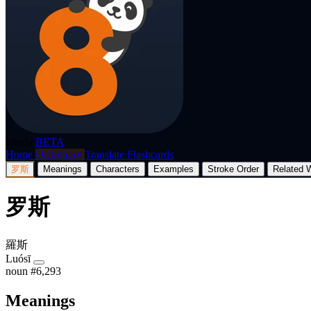
p8nda
BETA
Home
Dictionary
Translate
Flashcards
罗斯
Meanings
Characters
Examples
Stroke Order
Related 
罗斯
羅斯
Luósī
noun
#6,293
Meanings