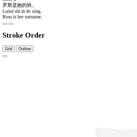
罗斯
是
她
的
姓
。
Luósī shì tā de xìng.
Ross is her surname.
Stroke Order
Grid
Outline