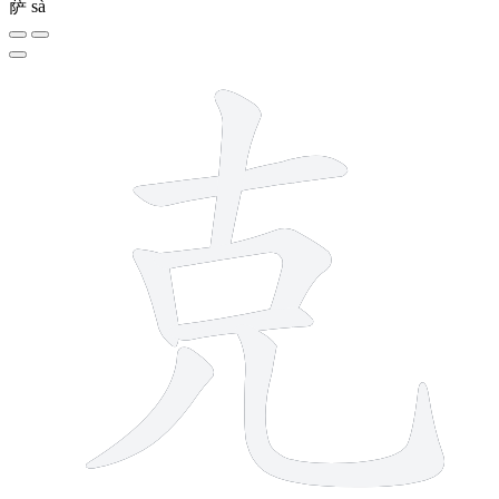
萨
sà
7 strokes