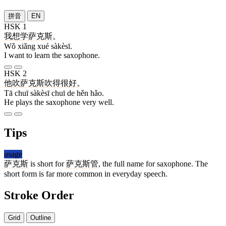
拼音
EN
HSK 1
我
想
学
萨克斯
。
Wǒ xiǎng xué sàkèsī.
I want to learn the saxophone.
HSK 2
他
吹
萨克斯
吹
得
很
好
。
Tā chuī sàkèsī chuī de hěn hǎo.
He plays the saxophone very well.
Tips
usage
萨克斯
is short for
萨克斯管
, the full name for saxophone. The
short form is far more common in everyday speech.
Stroke Order
Grid
Outline