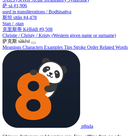
萨
sà
#1,906
used in transliterations / Bodhisattva
斯坦
sītǎn
#4,478
Stan / -stan
克里斯蒂
Kèlǐsīdì
#9,508
Christie / Christy / Kristy (Western given name or surname)
萨克斯
sàkèsī
Meanings
Characters
Examples
Tips
Stroke Order
Related Words
p8nda