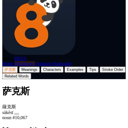
p8nda
BETA
Home
Dictionary
Translate
Flashcards
萨克斯
Meanings
Characters
Examples
Tips
Stroke Order
Related Words
萨克斯
薩克斯
sàkèsī
noun
#10,067