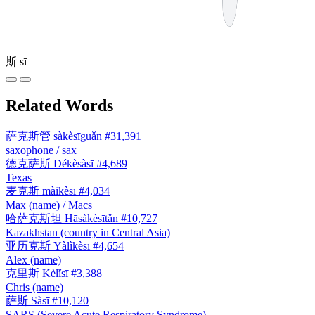
斯
sī
Related Words
萨克斯管
sàkèsīguǎn
#31,391
saxophone / sax
德克萨斯
Dékèsàsī
#4,689
Texas
麦克斯
màikèsī
#4,034
Max (name) / Macs
哈萨克斯坦
Hāsàkèsītǎn
#10,727
Kazakhstan (country in Central Asia)
亚历克斯
Yàlìkèsī
#4,654
Alex (name)
克里斯
Kèlǐsī
#3,388
Chris (name)
萨斯
Sàsī
#10,120
SARS (Severe Acute Respiratory Syndrome)