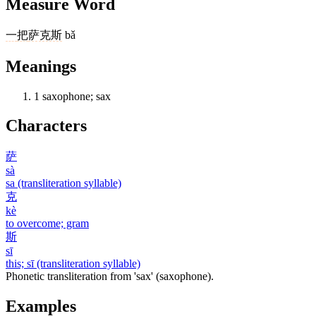
Measure Word
一
把
萨克斯
bǎ
Meanings
1
saxophone; sax
Characters
萨
sà
sa (transliteration syllable)
克
kè
to overcome; gram
斯
sī
this; sī (transliteration syllable)
Phonetic transliteration from 'sax' (saxophone).
Examples