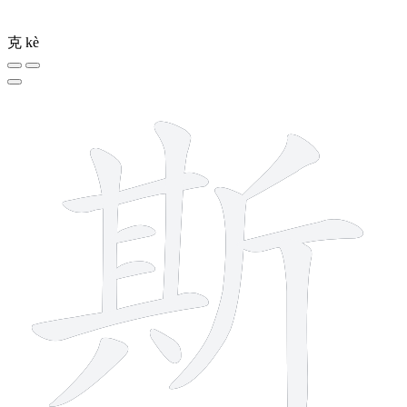
克
kè
12 strokes