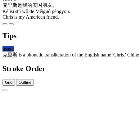
克里斯
是
我
的
美国
朋友
。
Kèlǐsī shì wǒ de Měiguó péngyou.
Chris is my American friend.
Tips
usage
克里斯
is a phonetic transliteration of the English name 'Chris.' Chine
Stroke Order
Grid
Outline