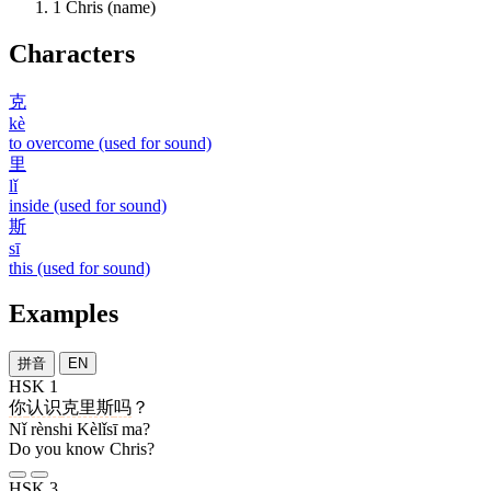
1
Chris (name)
Characters
克
kè
to overcome (used for sound)
里
lǐ
inside (used for sound)
斯
sī
this (used for sound)
Examples
拼音
EN
HSK 1
你
认识
克里斯
吗
？
Nǐ rènshi Kèlǐsī ma?
Do you know Chris?
HSK 3