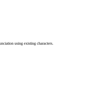
unciation using existing characters.
7 strokes