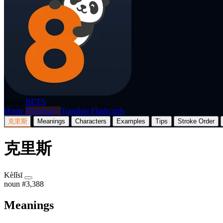
p8nda
BETA
Home
Dictionary
Translate
Flashcards
克里斯
Meanings
Characters
Examples
Tips
Stroke Order
克里斯
Kèlǐsī
noun
#3,388
Meanings