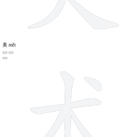
美
měi
5 strokes