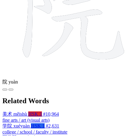
院
yuàn
Related Words
美术
měishù
HSK 3
#10,964
fine arts / art (visual arts)
学院
xuéyuàn
HSK 1
#2,631
college / school / faculty / institute