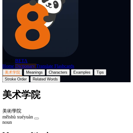
p8nda
BETA
Home
Dictionary
Translate
Flashcards
美术学院
Meanings
Characters
Examples
Tips
Stroke Order
Related Words
美术学院
美術學院
měishù xuéyuàn
noun