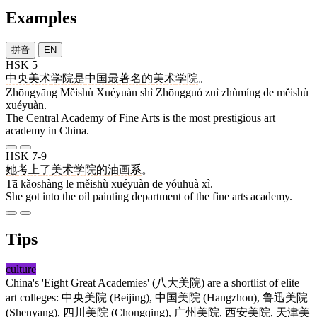
Examples
拼音
EN
HSK 5
中央
美术
学院
是
中国
最
著名
的
美术
学院
。
Zhōngyāng Měishù Xuéyuàn shì Zhōngguó zuì zhùmíng de měishù
xuéyuàn.
The Central Academy of Fine Arts is the most prestigious art
academy in China.
HSK 7-9
她
考上
了
美术
学院
的
油画
系
。
Tā kǎoshàng le měishù xuéyuàn de yóuhuà xì.
She got into the oil painting department of the fine arts academy.
Tips
culture
China's 'Eight Great Academies' (
八大美院
) are a shortlist of elite
art colleges:
中央美院
(Beijing),
中国美院
(Hangzhou),
鲁迅美院
(Shenyang),
四川美院
(Chongqing),
广州美院
,
西安美院
,
天津美