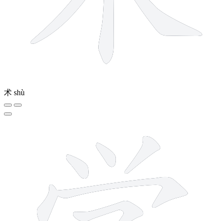
术
shù
8 strokes