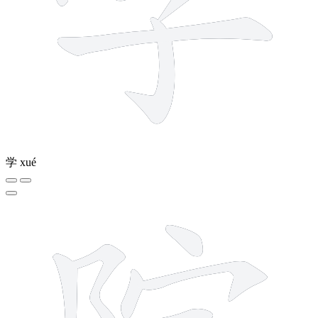
学
xué
9 strokes