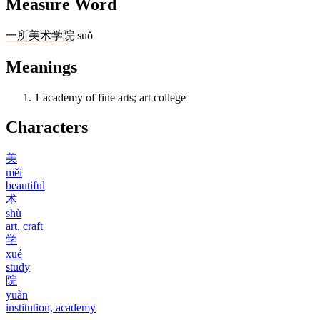
Measure Word
一
所
美术
学院
suǒ
Meanings
1
academy of fine arts; art college
Characters
美
měi
beautiful
术
shù
art, craft
学
xué
study
院
yuàn
institution, academy