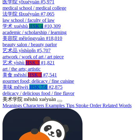
医学院
yīxuéyuàn
#5,971
medical school / medical college
法学院
fǎxuéyuàn
#7,065
law school / faculty of law
学术
xuéshù
HSK 4
#10,309
academic / scholarship / learning
美容院
měiróngyuàn
#18,010
beauty salon / beauty parlor
艺术品
yìshùpǐn
#5,707
artwork / work of art / art piece
艺术
yìshù
HSK 3
#1,821
art / the arts; artistic
美食
měishí
HSK 3
#7,541
gourmet food; delicacy / fine cuisine
美味
měiwèi
HSK 7-9
#2,875
delicacy / delicious food / fine flavor
美术学院
měishù xuéyuàn
Meanings
Characters
Examples
Tips
Stroke Order
Related Words