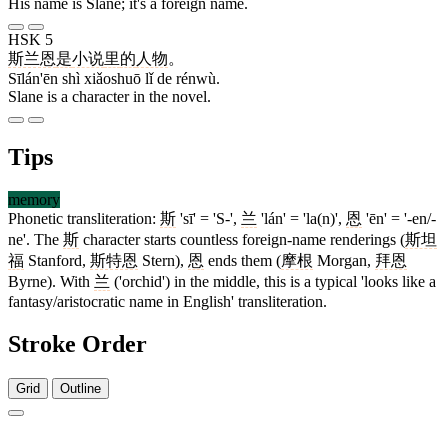
His name is Slane; it's a foreign name.
HSK 5
斯兰恩
是
小说
里
的
人物
。
Sīlán'ēn shì xiǎoshuō lǐ de rénwù.
Slane is a character in the novel.
Tips
memory
Phonetic transliteration:
斯
'sī' = 'S-',
兰
'lán' = 'la(n)',
恩
'ēn' = '-en/-
ne'. The
斯
character starts countless foreign-name renderings (
斯坦
福
Stanford,
斯特恩
Stern),
恩
ends them (
摩根
Morgan,
拜恩
Byrne). With
兰
('orchid') in the middle, this is a typical 'looks like a
fantasy/aristocratic name in English' transliteration.
Stroke Order
Grid
Outline
12 strokes