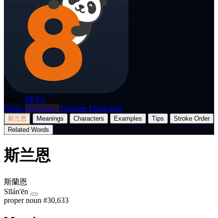
p8nda
BETA
Home
Dictionary
Translate
Flashcards
斯兰恩
Meanings
Characters
Examples
Tips
Stroke Order
Related Words
斯兰恩
斯蘭恩
Sīlán'ēn
proper noun
#30,633