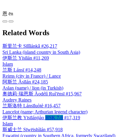
恩
ēn
Related Words
斯里兰卡
Sīlǐlánkǎ
#26,217
Sri Lanka (island country in South Asia)
伊斯兰
Yīsīlán
#11,269
Islam
兰斯
Lánsī
#14,248
Reims (city in France) / Lance
阿斯兰
Āsīlán
#24,185
Aslan (name) / lion (in Turkish)
奥德莉·瑞恩斯
Àodélì Ruì'ēnsī
#15,967
Audrey Raines
兰斯洛特
Lánsīluòtè
#16,457
Lancelot (name; Arthurian legend character)
伊斯兰教
Yīsīlánjiào
HSK 7-9
#17,319
Islam
斯威士兰
Sīwēishìlán
#57,918
Eswatini (country in Southern Africa, formerly Swaziland)