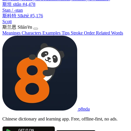
斯坦
sītǎn
#4,478
Stan / -stan
斯科特
Sīkētè
#5,176
Scott
斯兰恩
Sīlán'ēn
Meanings
Characters
Examples
Tips
Stroke Order
Related Words
p8nda
Chinese dictionary and learning app. Free, offline-first, no ads.