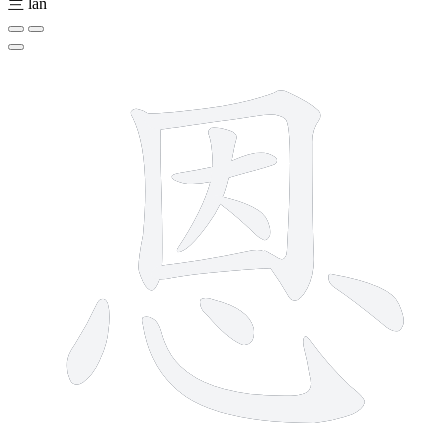
兰
lán
10 strokes