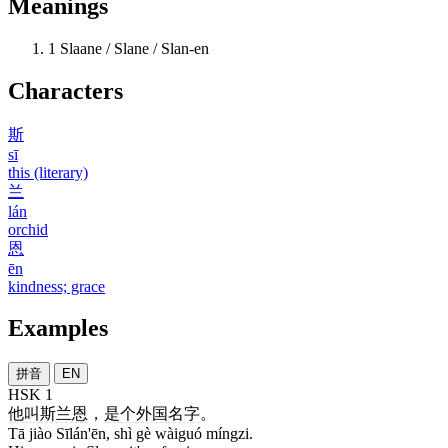
Meanings
1
Slaane / Slane / Slan-en
Characters
斯
sī
this (literary)
兰
lán
orchid
恩
ēn
kindness; grace
Examples
拼音
EN
HSK 1
他
叫
斯兰恩
，
是
个
外国
名字
。
Tā jiào Sīlán'ēn, shì gè wàiguó míngzi.