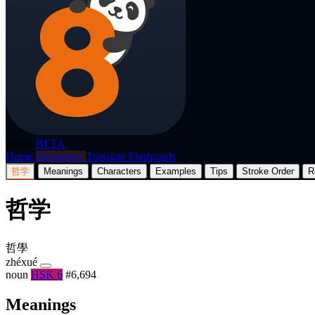
p8nda
BETA
Home
Dictionary
Translate
Flashcards
哲学
Meanings
Characters
Examples
Tips
Stroke Order
R
哲学
哲學
zhéxué
noun
HSK 6
#6,694
Meanings