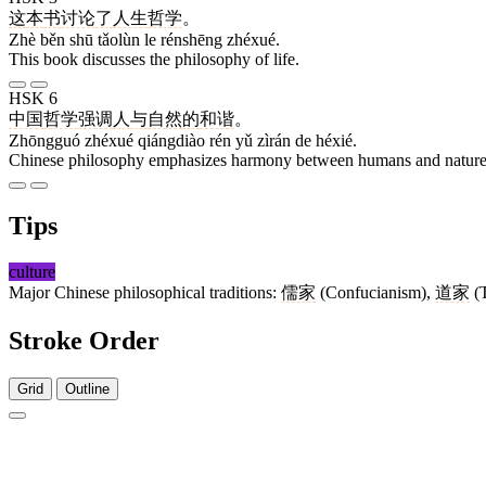
这
本
书
讨论
了
人生
哲学
。
Zhè běn shū tǎolùn le rénshēng zhéxué.
This book discusses the philosophy of life.
HSK 6
中国
哲学
强调
人
与
自然
的
和谐
。
Zhōngguó zhéxué qiángdiào rén yǔ zìrán de héxié.
Chinese philosophy emphasizes harmony between humans and nature
Tips
culture
Major Chinese philosophical traditions:
儒家
(Confucianism),
道家
(
Stroke Order
Grid
Outline