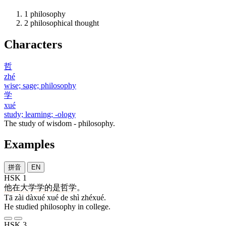
1
philosophy
2
philosophical thought
Characters
哲
zhé
wise; sage; philosophy
学
xué
study; learning; -ology
The study of wisdom - philosophy.
Examples
拼音
EN
HSK 1
他
在
大学
学
的
是
哲学
。
Tā zài dàxué xué de shì zhéxué.
He studied philosophy in college.
HSK 3