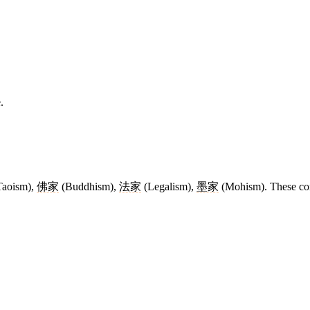
.
Taoism),
佛家
(Buddhism),
法家
(Legalism),
墨家
(Mohism). These con