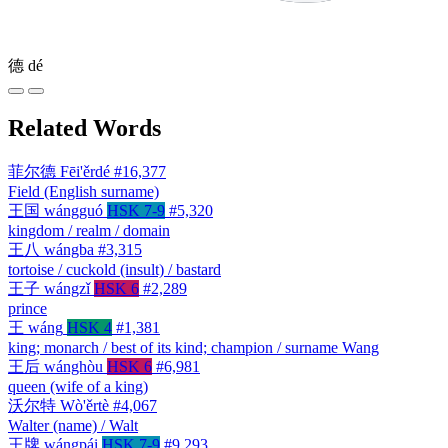
德
dé
Related Words
菲尔德
Fēi'ěrdé
#16,377
Field (English surname)
王国
wángguó
HSK 7-9
#5,320
kingdom / realm / domain
王八
wángba
#3,315
tortoise / cuckold (insult) / bastard
王子
wángzǐ
HSK 6
#2,289
prince
王
wáng
HSK 4
#1,381
king; monarch / best of its kind; champion / surname Wang
王后
wánghòu
HSK 6
#6,981
queen (wife of a king)
沃尔特
Wò'ěrtè
#4,067
Walter (name) / Walt
王牌
wángpái
HSK 7-9
#9,293