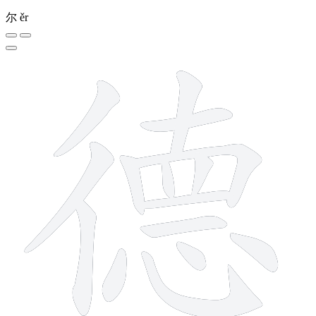
尔
ěr
15 strokes