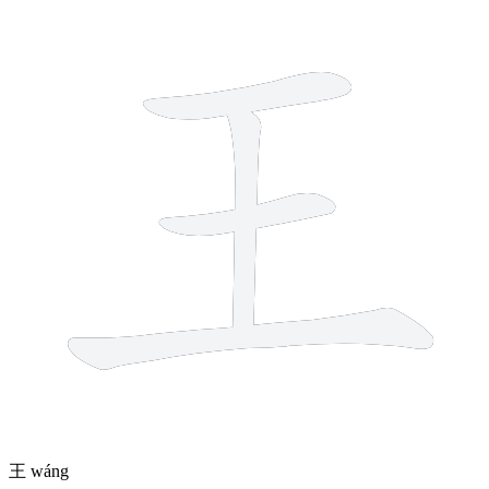
4 strokes
王
wáng