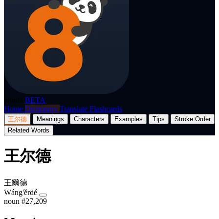
p8nda
BETA
Home
Dictionary
Translate
Flashcards
王尔德
Meanings
Characters
Examples
Tips
Stroke Order
Related Words
王尔德
王爾德
Wáng'ěrdé
noun
#27,209