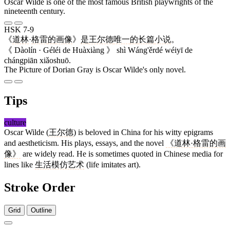
Oscar Wilde is one of the most famous British playwrights of the
nineteenth century.
HSK 7-9
《
道林
·
格雷
的
画像
》
是
王尔德
唯一
的
长篇
小说
。
《 Dàolín · Géléi de Huàxiàng 》 shì Wáng'ěrdé wéiyī de
chángpiān xiǎoshuō.
The Picture of Dorian Gray is Oscar Wilde's only novel.
Tips
culture
Oscar Wilde (
王尔德
) is beloved in China for his witty epigrams
and aestheticism. His plays, essays, and the novel
《道林·格雷的画
像》
are widely read. He is sometimes quoted in Chinese media for
lines like
生活模仿艺术
(life imitates art).
Stroke Order
Grid
Outline