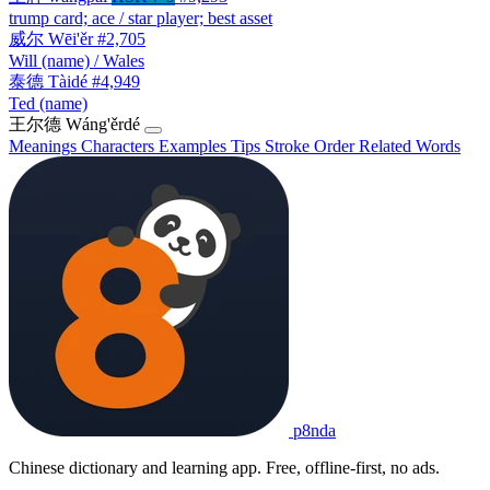
trump card; ace / star player; best asset
威尔
Wēi'ěr
#2,705
Will (name) / Wales
泰德
Tàidé
#4,949
Ted (name)
王尔德
Wáng'ěrdé
Meanings
Characters
Examples
Tips
Stroke Order
Related Words
p8nda
Chinese dictionary and learning app. Free, offline-first, no ads.