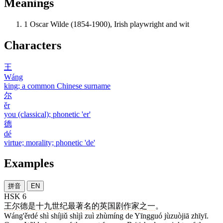
Meanings
1
Oscar Wilde (1854-1900), Irish playwright and wit
Characters
王
Wáng
king; a common Chinese surname
尔
ěr
you (classical); phonetic 'er'
德
dé
virtue; morality; phonetic 'de'
Examples
拼音
EN
HSK 6
王尔德
是
十九
世纪
最
著名
的
英国
剧作家
之一
。
Wáng'ěrdé shì shíjiǔ shìjì zuì zhùmíng de Yīngguó jùzuòjiā zhīyī.