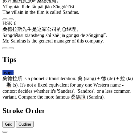
影片
里
的
反派
叫
桑德拉斯
。
Yǐngpiàn lǐ de fǎnpài jiào Sāngdélāsī.
The villain in the film is called Sandras.
HSK 6
桑德拉斯
先生
是
这
家
公司
的
总经理
。
Sāngdélāsī xiānsheng shì zhè jiā gōngsī de zǒngjīnglǐ.
Mr. Sandras is the general manager of this company.
Tips
usage
桑德拉斯
is a phonetic transliteration:
桑
(sang) +
德
(de) +
拉
(la)
+
斯
(s). It's not a fixed equivalent for any one Western name -
context decides whether it's 'Sandras', 'Sandros', or a less common
variant. Compare the more famous
桑德拉
(Sandra).
Stroke Order
Grid
Outline
10 strokes