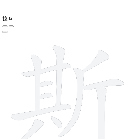
拉
lā
12 strokes