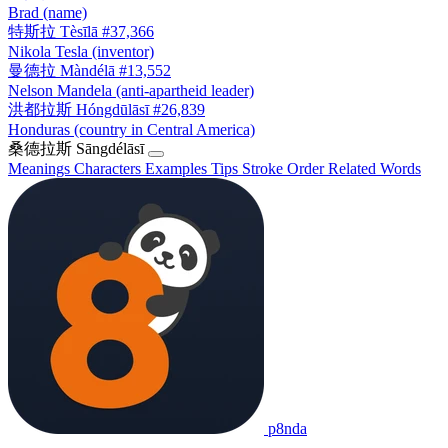
Brad (name)
特斯拉
Tèsīlā
#37,366
Nikola Tesla (inventor)
曼德拉
Màndélā
#13,552
Nelson Mandela (anti-apartheid leader)
洪都拉斯
Hóngdūlāsī
#26,839
Honduras (country in Central America)
桑德拉斯
Sāngdélāsī
Meanings
Characters
Examples
Tips
Stroke Order
Related Words
p8nda