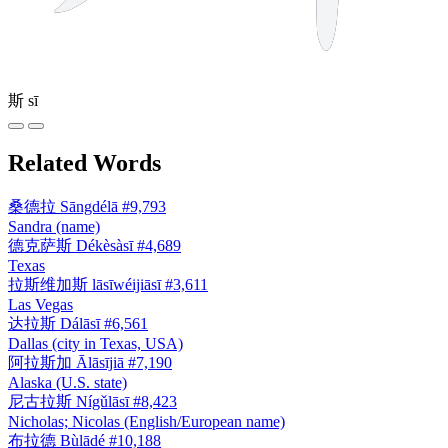
斯
sī
Related Words
桑德拉
Sāngdélā
#9,793
Sandra (name)
德克萨斯
Dékèsàsī
#4,689
Texas
拉斯维加斯
lāsīwéijiāsī
#3,611
Las Vegas
达拉斯
Dálāsī
#6,561
Dallas (city in Texas, USA)
阿拉斯加
Ālāsījiā
#7,190
Alaska (U.S. state)
尼古拉斯
Nígǔlāsī
#8,423
Nicholas; Nicolas (English/European name)
布拉德
Bùlādé
#10,188