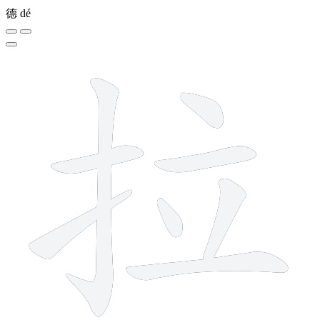
德
dé
8 strokes