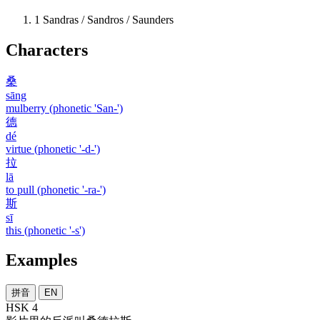
1
Sandras / Sandros / Saunders
Characters
桑
sāng
mulberry (phonetic 'San-')
德
dé
virtue (phonetic '-d-')
拉
lā
to pull (phonetic '-ra-')
斯
sī
this (phonetic '-s')
Examples
拼音
EN
HSK 4