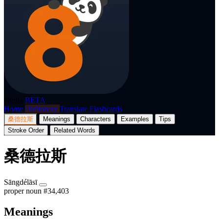
p8nda
BETA
Home
Dictionary
Translate
Flashcards
桑德拉斯
Meanings
Characters
Examples
Tips
Stroke Order
Related Words
桑德拉斯
Sāngdélāsī
proper noun
#34,403
Meanings