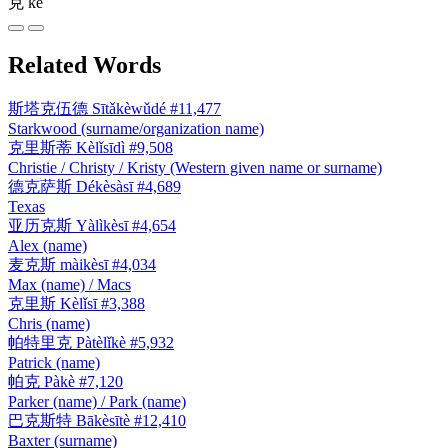
克
kè
Related Words
斯塔克伍德
Sītǎkèwǔdé
#11,477
Starkwood (surname/organization name)
克里斯蒂
Kèlǐsīdì
#9,508
Christie / Christy / Kristy (Western given name or surname)
德克萨斯
Dékèsàsī
#4,689
Texas
亚历克斯
Yàlìkèsī
#4,654
Alex (name)
麦克斯
màikèsī
#4,034
Max (name) / Macs
克里斯
Kèlǐsī
#3,388
Chris (name)
帕特里克
Pàtèlǐkè
#5,932
Patrick (name)
帕克
Pàkè
#7,120
Parker (name) / Park (name)
巴克斯特
Bākèsītè
#12,410
Baxter (surname)