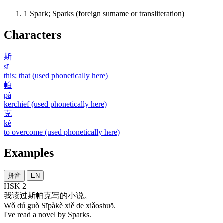
1
Spark; Sparks (foreign surname or transliteration)
Characters
斯
sī
this; that (used phonetically here)
帕
pà
kerchief (used phonetically here)
克
kè
to overcome (used phonetically here)
Examples
拼音
EN
HSK 2
我
读
过
斯帕克
写
的
小说
。
Wǒ dú guò Sīpàkè xiě de xiǎoshuō.
I've read a novel by Sparks.