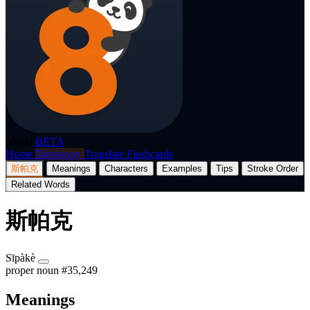
p8nda
BETA
Home
Dictionary
Translate
Flashcards
斯帕克
Meanings
Characters
Examples
Tips
Stroke Order
Related Words
斯帕克
Sīpàkè
proper noun
#35,249
Meanings