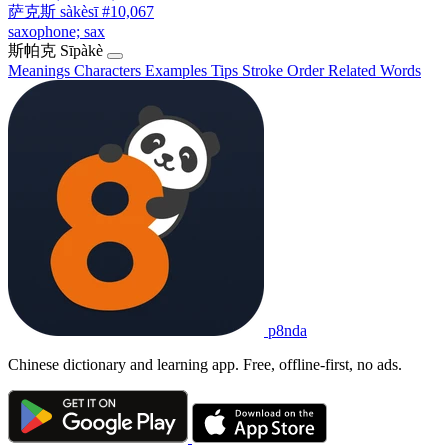
萨克斯
sàkèsī
#10,067
saxophone; sax
斯帕克
Sīpàkè
Meanings
Characters
Examples
Tips
Stroke Order
Related Words
p8nda
Chinese dictionary and learning app. Free, offline-first, no ads.