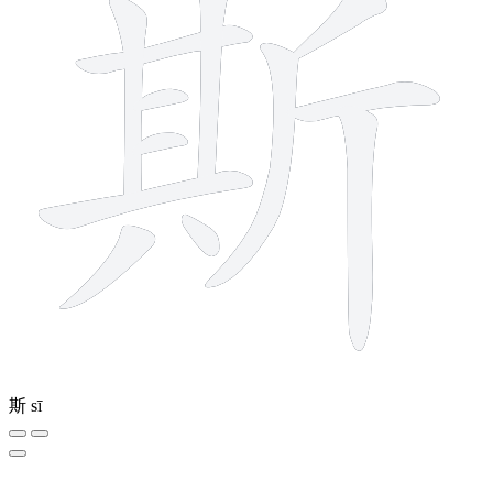
斯
sī
8 strokes