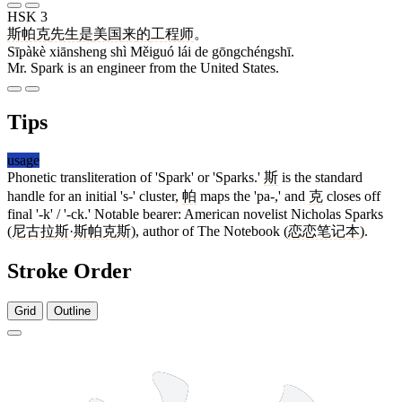
HSK 3
斯帕克
先生
是
美国
来
的
工程师
。
Sīpàkè xiānsheng shì Měiguó lái de gōngchéngshī.
Mr. Spark is an engineer from the United States.
Tips
usage
Phonetic transliteration of 'Spark' or 'Sparks.'
斯
is the standard
handle for an initial 's-' cluster,
帕
maps the 'pa-,' and
克
closes off
final '-k' / '-ck.' Notable bearer: American novelist Nicholas Sparks
(
尼古拉斯
·
斯帕克斯
), author of The Notebook (
恋恋笔记本
).
Stroke Order
Grid
Outline
12 strokes