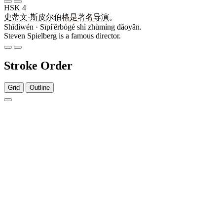
HSK 4
史蒂文
·
斯皮尔伯格
是
著名
导演
。
Shǐdìwén · Sīpí'ěrbógé shì zhùmíng dǎoyǎn.
Steven Spielberg is a famous director.
Stroke Order
Grid
Outline