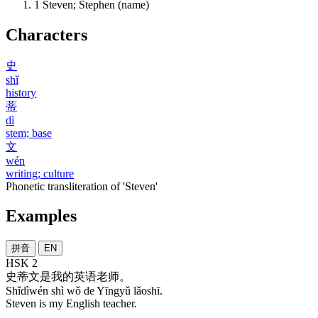
1
Steven; Stephen (name)
Characters
史
shǐ
history
蒂
dì
stem; base
文
wén
writing; culture
Phonetic transliteration of 'Steven'
Examples
拼音
EN
HSK 2
史蒂文
是
我
的
英语
老师
。
Shǐdìwén shì wǒ de Yīngyǔ lǎoshī.
Steven is my English teacher.