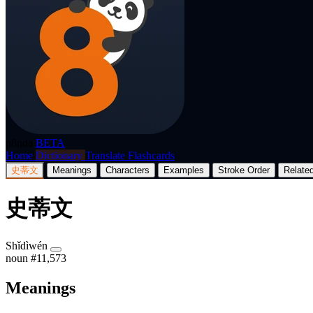
p8nda
BETA
Home
Dictionary
Translate
Flashcards
史蒂文
Meanings
Characters
Examples
Stroke Order
Relate
史蒂文
Shǐdìwén
noun
#11,573
Meanings