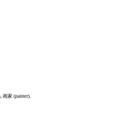
),
画家
(painter).