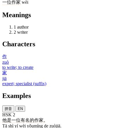
一
位
作家
wèi
Meanings
1
author
2
writer
Characters
作
zuò
to write; to create
家
jiā
expert; specialist (suffix)
Examples
拼音
EN
HSK 2
他
是
一
位
有名
的
作家
。
Tā shì yí wèi yǒumíng de zuòjiā.