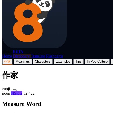
p8nda
BETA
Home
Dictionary
Translate
Flashcards
作家
Meanings
Characters
Examples
Tips
In Pop Culture
作家
zuòjiā
noun
HSK 2
#2,422
Measure Word