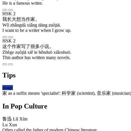
He is a famous writer.
HSK 2
我
长大
想
当
作家
。
Wǒ zhǎngdà xiǎng dāng zuòjiā.
I want to be a writer when I grow up.
HSK 2
这个
作家
写
了
很多
小说
。
Zhège zuòjiā xiě le hěnduō xiǎoshuō.
This author has written many novels.
Tips
usage
家
as a suffix means 'specialist':
科学家
(scientist),
音乐家
(musician
In Pop Culture
鲁迅
Lǔ Xùn
Lu Xun
Often called the father of modern Chinese literature