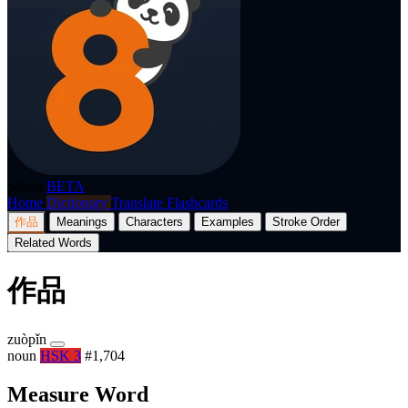
p8nda
BETA
Home
Dictionary
Translate
Flashcards
作品
Meanings
Characters
Examples
Stroke Order
Related Words
作品
zuòpǐn
noun
HSK 3
#1,704
Measure Word