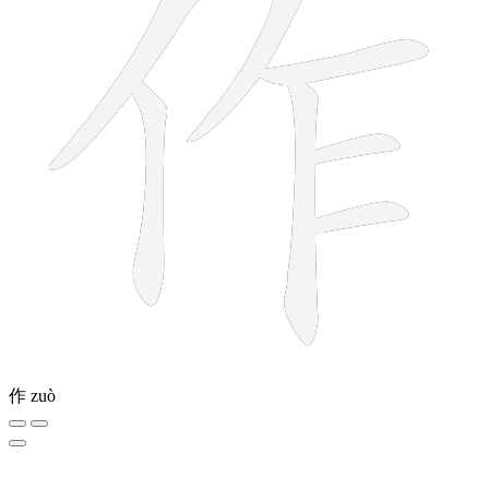
作
zuò
9 strokes