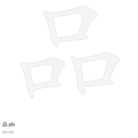
品
pǐn