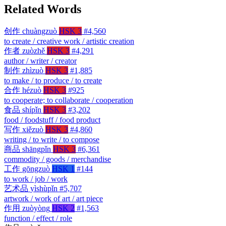
Related Words
创作
chuàngzuò
HSK 3
#4,560
to create / creative work / artistic creation
作者
zuòzhě
HSK 3
#4,291
author / writer / creator
制作
zhìzuò
HSK 3
#1,885
to make / to produce / to create
合作
hézuò
HSK 3
#925
to cooperate; to collaborate / cooperation
食品
shípǐn
HSK 3
#3,202
food / foodstuff / food product
写作
xiězuò
HSK 3
#4,860
writing / to write / to compose
商品
shāngpǐn
HSK 3
#6,361
commodity / goods / merchandise
工作
gōngzuò
HSK 1
#144
to work / job / work
艺术品
yìshùpǐn
#5,707
artwork / work of art / art piece
作用
zuòyòng
HSK 2
#1,563
function / effect / role