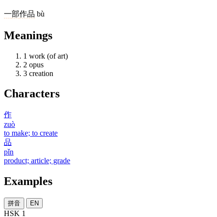
一
部
作品
bù
Meanings
1
work (of art)
2
opus
3
creation
Characters
作
zuò
to make; to create
品
pǐn
product; article; grade
Examples
拼音
EN
HSK 1