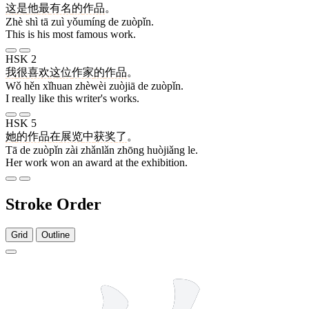
这
是
他
最
有名
的
作品
。
Zhè shì tā zuì yǒumíng de zuòpǐn.
This is his most famous work.
HSK 2
我
很
喜欢
这位
作家
的
作品
。
Wǒ hěn xǐhuan zhèwèi zuòjiā de zuòpǐn.
I really like this writer's works.
HSK 5
她
的
作品
在
展览
中
获奖
了
。
Tā de zuòpǐn zài zhǎnlǎn zhōng huòjiǎng le.
Her work won an award at the exhibition.
Stroke Order
Grid
Outline
7 strokes