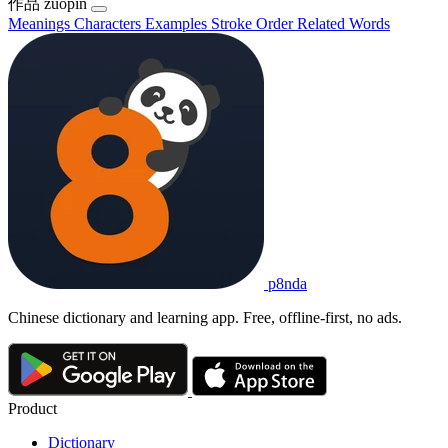
作品
zuòpǐn
Meanings
Characters
Examples
Stroke Order
Related Words
p8nda
Chinese dictionary and learning app. Free, offline-first, no ads.
Product
Dictionary