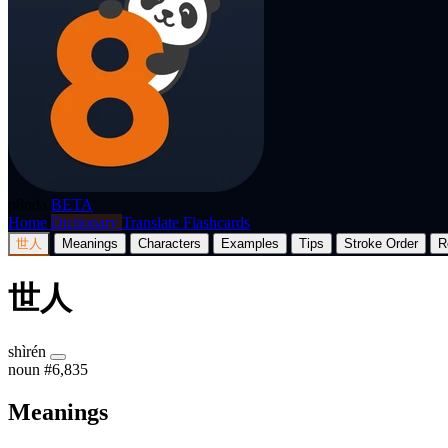
p8nda
BETA
Home
Dictionary
Translate
Flashcards
世人
Meanings
Characters
Examples
Tips
Stroke Order
R
世人
shìrén
noun
#6,835
Meanings