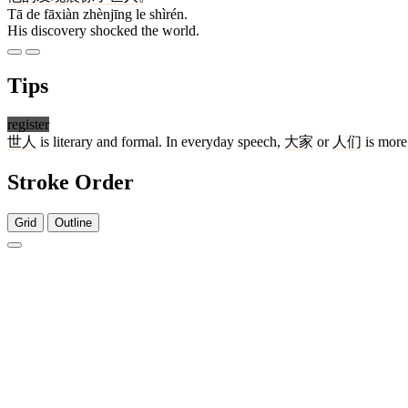
Tā de fāxiàn zhènjīng le shìrén.
His discovery shocked the world.
Tips
register
世人
is literary and formal. In everyday speech,
大家
or
人们
is more 
Stroke Order
Grid
Outline