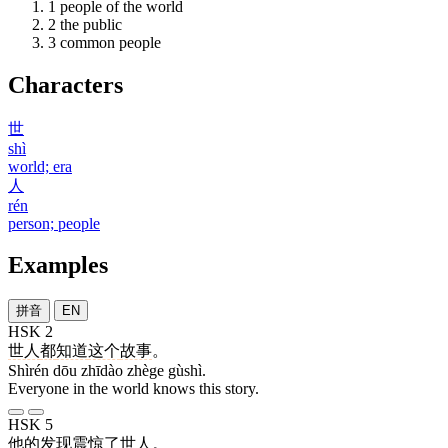
1
people of the world
2
the public
3
common people
Characters
世
shì
world; era
人
rén
person; people
Examples
拼音
EN
HSK 2
世人
都
知道
这个
故事
。
Shìrén dōu zhīdào zhège gùshì.
Everyone in the world knows this story.
HSK 5
他
的
发现
震惊
了
世人
。