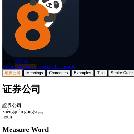
p8nda
BETA
Home
Dictionary
Translate
Flashcards
证券公司
Meanings
Characters
Examples
Tips
Stroke Order
证券公司
證券公司
zhèngquàn gōngsī
noun
Measure Word