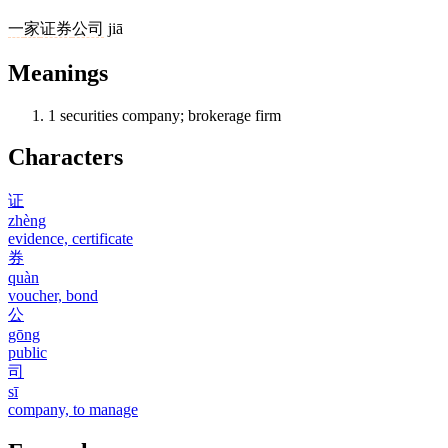
一
家
证券
公司
jiā
Meanings
1
securities company; brokerage firm
Characters
证
zhèng
evidence, certificate
券
quàn
voucher, bond
公
gōng
public
司
sī
company, to manage