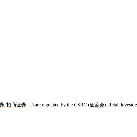
券
,
招商证券
…) are regulated by the CSRC (
证监会
). Retail investor