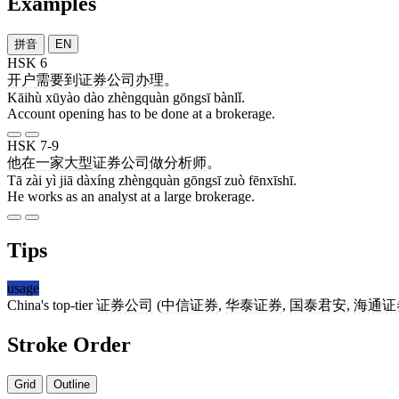
Examples
拼音
EN
HSK 6
开户
需要
到
证券
公司
办理
。
Kāihù xūyào dào zhèngquàn gōngsī bànlǐ.
Account opening has to be done at a brokerage.
HSK 7-9
他
在
一
家
大型
证券
公司
做
分析师
。
Tā zài yì jiā dàxíng zhèngquàn gōngsī zuò fēnxīshī.
He works as an analyst at a large brokerage.
Tips
usage
China's top-tier
证券公司
(
中信证券
,
华泰证券
,
国泰君安
,
海通证
Stroke Order
Grid
Outline