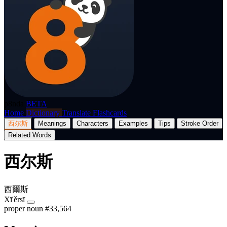
p8nda
BETA
Home
Dictionary
Translate
Flashcards
西尔斯
Meanings
Characters
Examples
Tips
Stroke Order
Related Words
西尔斯
西爾斯
Xī'ěrsī
proper noun
#33,564