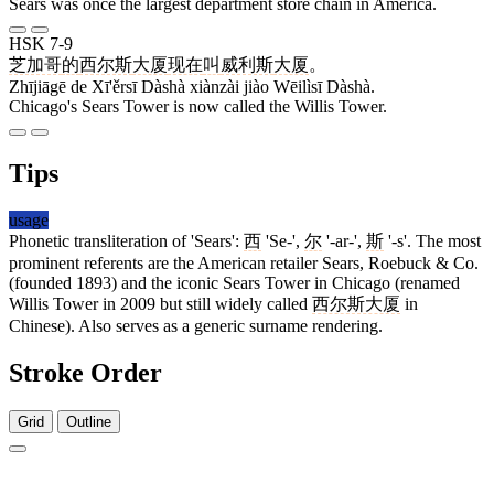
Sears was once the largest department store chain in America.
HSK 7-9
芝加哥
的
西尔斯
大厦
现在
叫
威利斯
大厦
。
Zhījiāgē de Xī'ěrsī Dàshà xiànzài jiào Wēilìsī Dàshà.
Chicago's Sears Tower is now called the Willis Tower.
Tips
usage
Phonetic transliteration of 'Sears':
西
'Se-',
尔
'-ar-',
斯
'-s'. The most
prominent referents are the American retailer Sears, Roebuck & Co.
(founded 1893) and the iconic Sears Tower in Chicago (renamed
Willis Tower in 2009 but still widely called
西尔斯大厦
in
Chinese). Also serves as a generic surname rendering.
Stroke Order
Grid
Outline
6 strokes