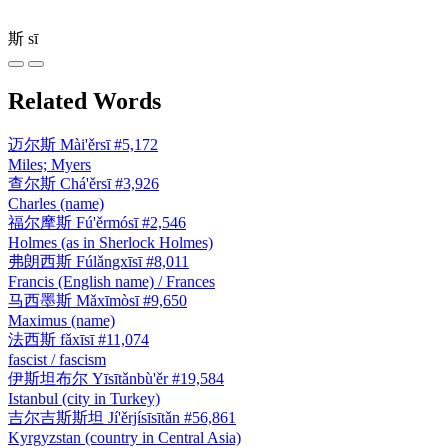
斯
sī
Related Words
迈尔斯
Mài'ěrsī
#5,172
Miles; Myers
查尔斯
Chá'ěrsī
#3,926
Charles (name)
福尔摩斯
Fú'ěrmósī
#2,546
Holmes (as in Sherlock Holmes)
弗朗西斯
Fúlǎngxīsī
#8,011
Francis (English name) / Frances
马西墨斯
Mǎxīmòsī
#9,650
Maximus (name)
法西斯
fǎxīsī
#11,074
fascist / fascism
伊斯坦布尔
Yīsītǎnbù'ěr
#19,584
Istanbul (city in Turkey)
吉尔吉斯斯坦
Jí'ěrjísīsītǎn
#56,861
Kyrgyzstan (country in Central Asia)