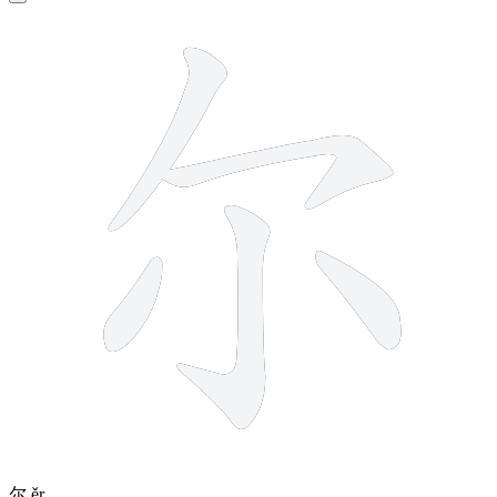
5 strokes
尔
ěr