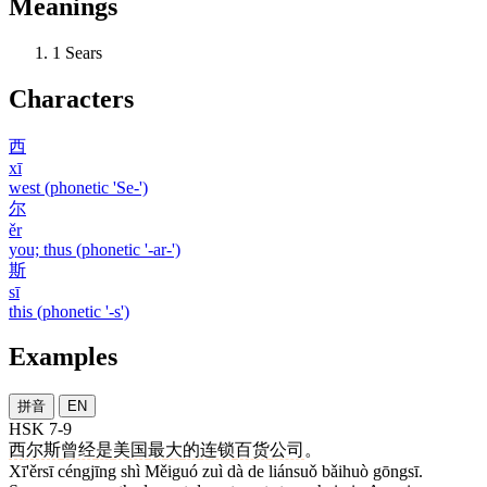
Meanings
1
Sears
Characters
西
xī
west (phonetic 'Se-')
尔
ěr
you; thus (phonetic '-ar-')
斯
sī
this (phonetic '-s')
Examples
拼音
EN
HSK 7-9
西尔斯
曾经
是
美国
最
大
的
连锁
百货
公司
。
Xī'ěrsī céngjīng shì Měiguó zuì dà de liánsuǒ bǎihuò gōngsī.