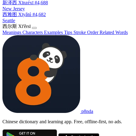
新泽西
Xīnzéxī
#4,688
New Jersey
西雅图
Xīyǎtú
#4,682
Seattle
西尔斯
Xī'ěrsī
Meanings
Characters
Examples
Tips
Stroke Order
Related Words
p8nda
Chinese dictionary and learning app. Free, offline-first, no ads.