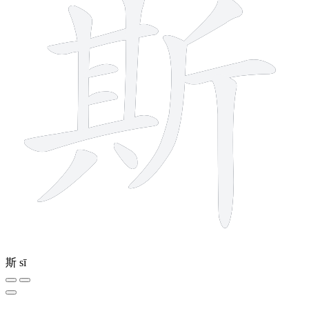
斯
sī
10 strokes