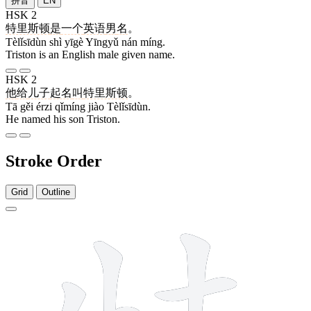
拼音
EN
HSK 2
特里斯顿
是
一个
英语
男
名
。
Tèlǐsīdùn shì yīgè Yīngyǔ nán míng.
Triston is an English male given name.
HSK 2
他
给
儿子
起名
叫
特里斯顿
。
Tā gěi érzi qǐmíng jiào Tèlǐsīdùn.
He named his son Triston.
Stroke Order
Grid
Outline
10 strokes