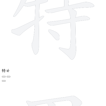
特
tè
7 strokes