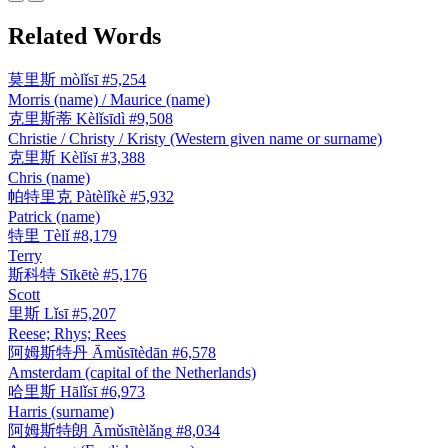
Related Words
莫里斯
mòlǐsī
#5,254
Morris (name) / Maurice (name)
克里斯蒂
Kèlǐsīdì
#9,508
Christie / Christy / Kristy (Western given name or surname)
克里斯
Kèlǐsī
#3,388
Chris (name)
帕特里克
Pàtèlǐkè
#5,932
Patrick (name)
特里
Tèlǐ
#8,179
Terry
斯科特
Sīkētè
#5,176
Scott
里斯
Lǐsī
#5,207
Reese; Rhys; Rees
阿姆斯特丹
Āmǔsītèdān
#6,578
Amsterdam (capital of the Netherlands)
哈里斯
Hālǐsī
#6,973
Harris (surname)
阿姆斯特朗
Āmǔsītèlǎng
#8,034