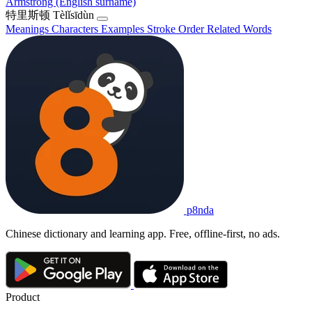
Armstrong (English surname)
特里斯顿
Tèlǐsīdùn
Meanings
Characters
Examples
Stroke Order
Related Words
p8nda
Chinese dictionary and learning app. Free, offline-first, no ads.
Product