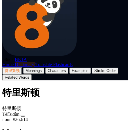
p8nda
BETA
Home
Dictionary
Translate
Flashcards
特里斯顿
Meanings
Characters
Examples
Stroke Order
Related Words
特里斯顿
特里斯頓
Tèlǐsīdùn
noun
#26,614