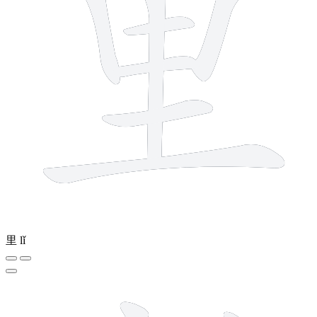
里
lǐ
12 strokes