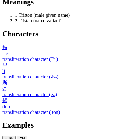
Meanings
1
Triston (male given name)
2
Tristan (name variant)
Characters
特
Tè
transliteration character (Tr-)
里
lǐ
transliteration character (-is-)
斯
sī
transliteration character (-s-)
顿
dùn
transliteration character (-ton)
Examples