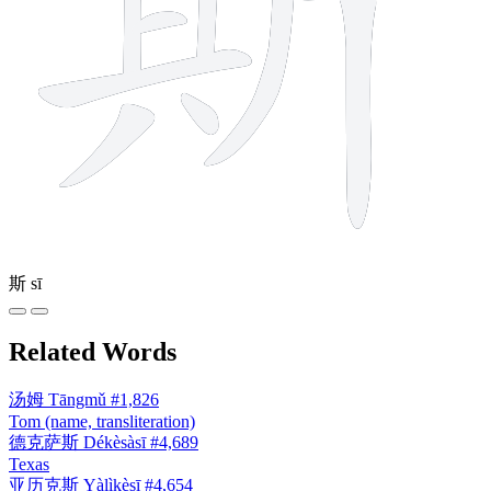
斯
sī
Related Words
汤姆
Tāngmǔ
#1,826
Tom (name, transliteration)
德克萨斯
Dékèsàsī
#4,689
Texas
亚历克斯
Yàlìkèsī
#4,654