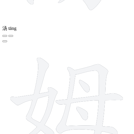
汤
tāng
8 strokes