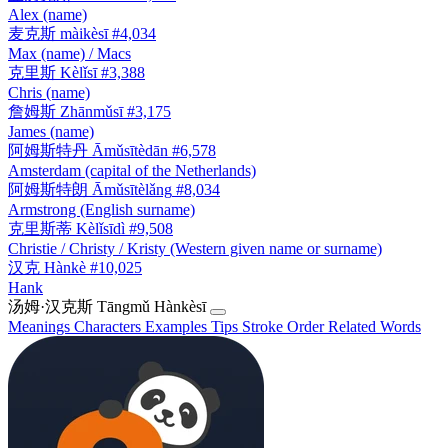
Alex (name)
麦克斯
màikèsī
#4,034
Max (name) / Macs
克里斯
Kèlǐsī
#3,388
Chris (name)
詹姆斯
Zhānmǔsī
#3,175
James (name)
阿姆斯特丹
Āmǔsītèdān
#6,578
Amsterdam (capital of the Netherlands)
阿姆斯特朗
Āmǔsītèlǎng
#8,034
Armstrong (English surname)
克里斯蒂
Kèlǐsīdì
#9,508
Christie / Christy / Kristy (Western given name or surname)
汉克
Hànkè
#10,025
Hank
汤姆·汉克斯
Tāngmǔ Hànkèsī
Meanings
Characters
Examples
Tips
Stroke Order
Related Words