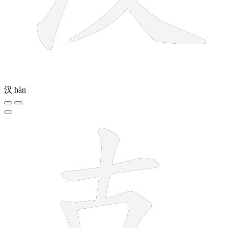
汉
hàn
7 strokes