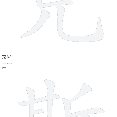
克
kè
12 strokes