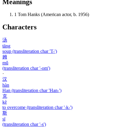
Meanings
1
Tom Hanks (American actor, b. 1956)
Characters
汤
tāng
soup (transliteration char 'T-')
姆
mǔ
(transliteration char '-om')
·
汉
hàn
Han (transliteration char 'Han-')
克
kè
to overcome (transliteration char '-k-')
斯
sī
(transliteration char '-s')