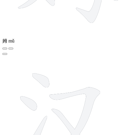
姆
mǔ
5 strokes