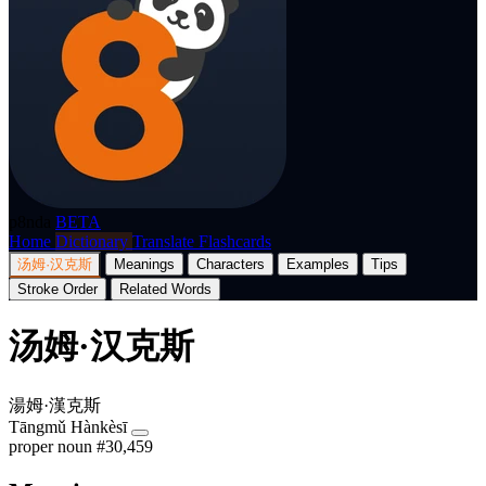
p8nda
BETA
Home
Dictionary
Translate
Flashcards
汤姆·汉克斯
Meanings
Characters
Examples
Tips
Stroke Order
Related Words
汤姆·汉克斯
湯姆·漢克斯
Tāngmǔ Hànkèsī
proper noun
#30,459