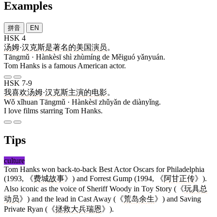
Examples
拼音
EN
HSK 4
汤姆
·
汉克斯
是
著名
的
美国
演员
。
Tāngmǔ · Hànkèsī shì zhùmíng de Měiguó yǎnyuán.
Tom Hanks is a famous American actor.
HSK 7-9
我
喜欢
汤姆
·
汉克斯
主演
的
电影
。
Wǒ xǐhuan Tāngmǔ · Hànkèsī zhǔyǎn de diànyǐng.
I love films starring Tom Hanks.
Tips
culture
Tom Hanks won back-to-back Best Actor Oscars for Philadelphia
(1993, 《
费城故事
》) and Forrest Gump (1994, 《
阿甘正传
》).
Also iconic as the voice of Sheriff Woody in Toy Story (《
玩具总
动员
》) and the lead in Cast Away (《
荒岛余生
》) and Saving
Private Ryan (《
拯救大兵瑞恩
》).