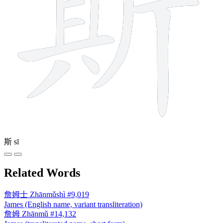
斯
sī
Related Words
詹姆士
Zhānmǔshì
#9,019
James (English name, variant transliteration)
詹姆
Zhānmǔ
#14,132