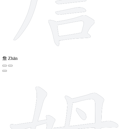
詹
Zhān
8 strokes