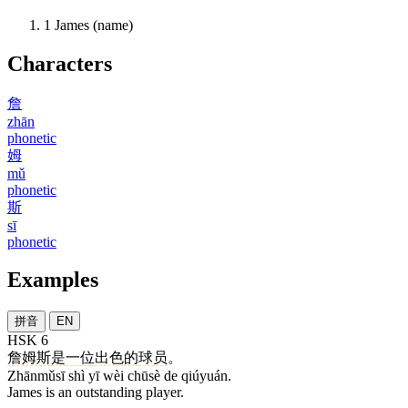
1
James (name)
Characters
詹
zhān
phonetic
姆
mǔ
phonetic
斯
sī
phonetic
Examples
拼音
EN
HSK 6
詹姆斯
是
一
位
出色
的
球员
。
Zhānmǔsī shì yī wèi chūsè de qiúyuán.
James is an outstanding player.