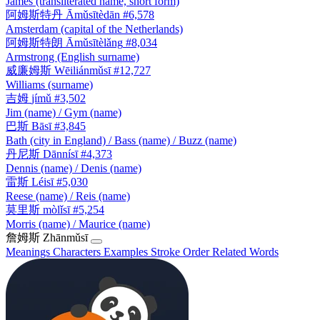
James (transliterated name, short form)
阿姆斯特丹
Āmǔsītèdān
#6,578
Amsterdam (capital of the Netherlands)
阿姆斯特朗
Āmǔsītèlǎng
#8,034
Armstrong (English surname)
威廉姆斯
Wēiliánmǔsī
#12,727
Williams (surname)
吉姆
jímǔ
#3,502
Jim (name) / Gym (name)
巴斯
Bāsī
#3,845
Bath (city in England) / Bass (name) / Buzz (name)
丹尼斯
Dānnísī
#4,373
Dennis (name) / Denis (name)
雷斯
Léisī
#5,030
Reese (name) / Reis (name)
莫里斯
mòlǐsī
#5,254
Morris (name) / Maurice (name)
詹姆斯
Zhānmǔsī
Meanings
Characters
Examples
Stroke Order
Related Words