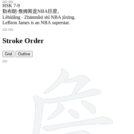
HSK 7-9
勒布朗
·
詹姆斯
是
NBA
巨星
。
Lèbùlǎng · Zhānmǔsī shì NBA jùxīng.
LeBron James is an NBA superstar.
Stroke Order
Grid
Outline
13 strokes