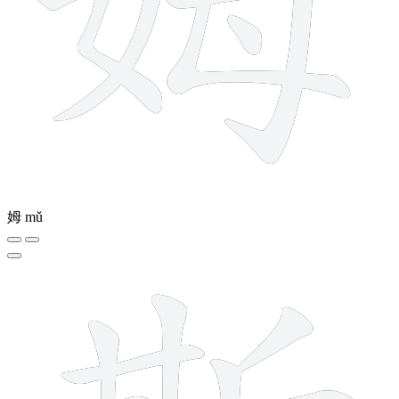
姆
mǔ
12 strokes