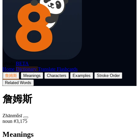
p8nda
BETA
Home
Dictionary
Translate
Flashcards
詹姆斯
Meanings
Characters
Examples
Stroke Order
Related Words
詹姆斯
Zhānmǔsī
noun
#3,175
Meanings