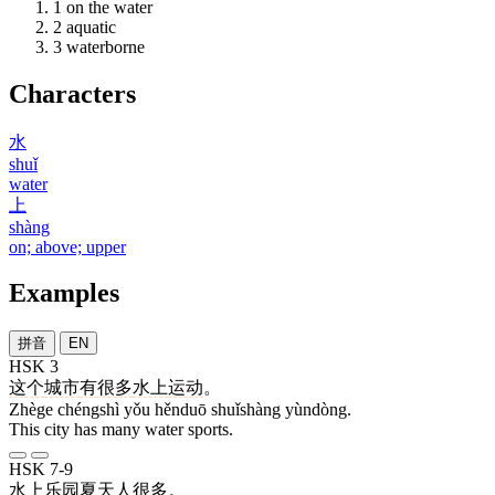
1
on the water
2
aquatic
3
waterborne
Characters
水
shuǐ
water
上
shàng
on; above; upper
Examples
拼音
EN
HSK 3
这个
城市
有
很多
水上
运动
。
Zhège chéngshì yǒu hěnduō shuǐshàng yùndòng.
This city has many water sports.
HSK 7-9
水上
乐园
夏天
人
很多
。