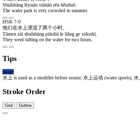
Shuǐshàng lèyuán xiàtiān rén hěnduō.
The water park is very crowded in summer.
HSK 7-9
他们
在
水上
漂流
了
两
个
小时
。
Tāmen zài shuǐshàng piāoliú le liǎng ge xiǎoshí.
They went rafting on the water for two hours.
Tips
usage
水上
is used as a modifier before nouns:
水上运动
(water sports),
水
Stroke Order
Grid
Outline