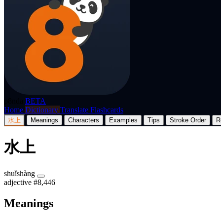
p8nda
BETA
Home
Dictionary
Translate
Flashcards
水上
Meanings
Characters
Examples
Tips
Stroke Order
R
水上
shuǐshàng
adjective
#8,446
Meanings