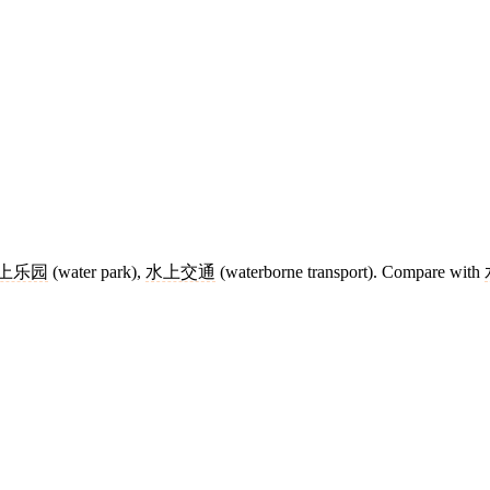
上乐园
(water park),
水上交通
(waterborne transport). Compare with