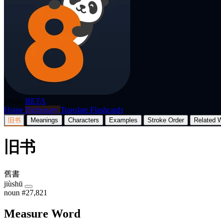
p8nda
BETA
Home
Dictionary
Translate
Flashcards
旧书
Meanings
Characters
Examples
Stroke Order
Related 
旧书
舊書
jiùshū
noun
#27,821
Measure Word