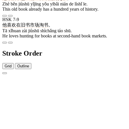
Zhè běn jiùshū yǐjīng yǒu yībǎi nián de lìshǐ le.
This old book already has a hundred years of history.
HSK 7-9
他
喜欢
在
旧书
市场
淘
书
。
Tā xǐhuan zài jiùshū shìchǎng táo shū.
He loves hunting for books at second-hand book markets.
Stroke Order
Grid
Outline