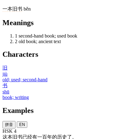
一
本
旧书
běn
Meanings
1
second-hand book; used book
2
old book; ancient text
Characters
旧
jiù
old; used; second-hand
书
shū
book; writing
Examples
拼音
EN
HSK 4
这
本
旧书
已经
有
一百
年
的
历史
了
。