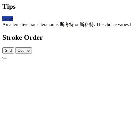
Tips
usage
An alternative transliteration is
斯考特
or
斯科特
. The choice varies 
Stroke Order
Grid
Outline