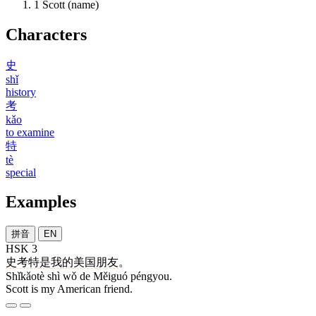
1
Scott (name)
Characters
史
shǐ
history
考
kǎo
to examine
特
tè
special
Examples
拼音
EN
HSK 3
史考特
是
我
的
美国
朋友
。
Shǐkǎotè shì wǒ de Měiguó péngyou.
Scott is my American friend.