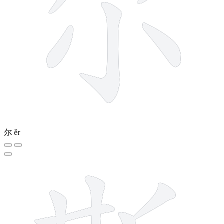
尔
ěr
12 strokes