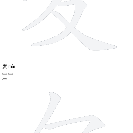
麦
mài
5 strokes