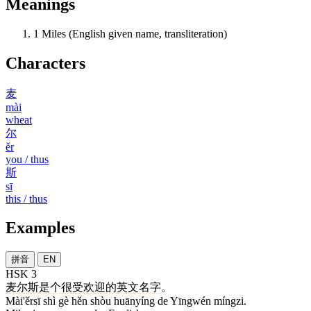
Meanings
1
Miles (English given name, transliteration)
Characters
麦
mài
wheat
尔
ěr
you / thus
斯
sī
this / thus
Examples
拼音
EN
HSK 3
麦尔斯
是
个
很
受
欢迎
的
英文
名字
。
Mài'ěrsī shì gè hěn shòu huānyíng de Yīngwén míngzi.