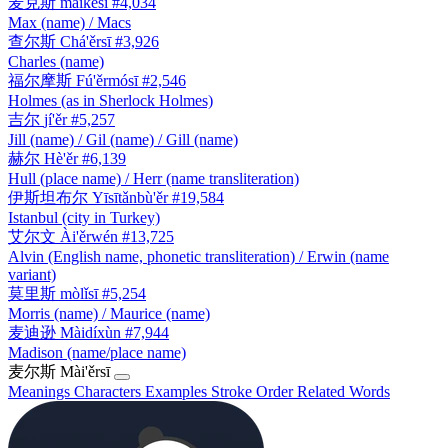
麦克斯
màikèsī
#4,034
Max (name) / Macs
查尔斯
Chá'ěrsī
#3,926
Charles (name)
福尔摩斯
Fú'ěrmósī
#2,546
Holmes (as in Sherlock Holmes)
吉尔
jí'ěr
#5,257
Jill (name) / Gil (name) / Gill (name)
赫尔
Hè'ěr
#6,139
Hull (place name) / Herr (name transliteration)
伊斯坦布尔
Yīsītǎnbù'ěr
#19,584
Istanbul (city in Turkey)
艾尔文
Ài'ěrwén
#13,725
Alvin (English name, phonetic transliteration) / Erwin (name
variant)
莫里斯
mòlǐsī
#5,254
Morris (name) / Maurice (name)
麦迪逊
Màidíxùn
#7,944
Madison (name/place name)
麦尔斯
Mài'ěrsī
Meanings
Characters
Examples
Stroke Order
Related Words