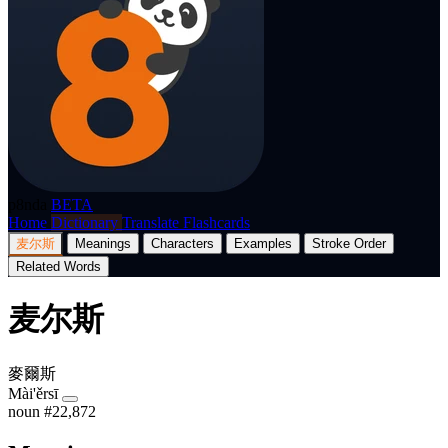
p8nda
BETA
Home
Dictionary
Translate
Flashcards
麦尔斯
Meanings
Characters
Examples
Stroke Order
Related Words
麦尔斯
麥爾斯
Mài'ěrsī
noun
#22,872