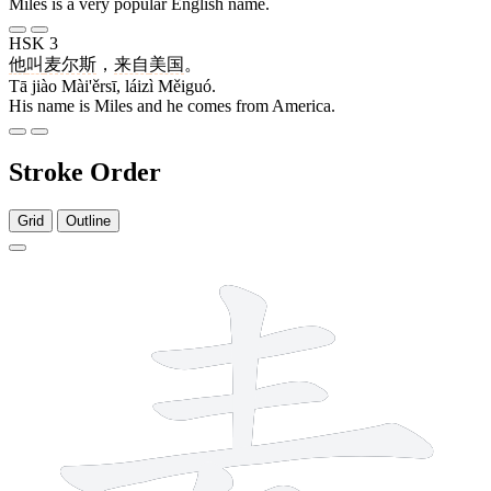
Miles is a very popular English name.
HSK 3
他
叫
麦尔斯
，
来自
美国
。
Tā jiào Mài'ěrsī, láizì Měiguó.
His name is Miles and he comes from America.
Stroke Order
Grid
Outline
7 strokes