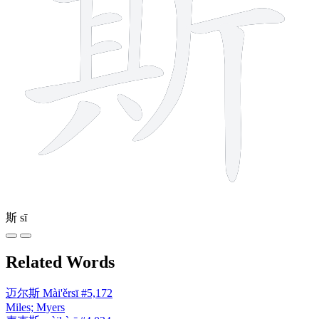
斯
sī
Related Words
迈尔斯
Mài'ěrsī
#5,172
Miles; Myers