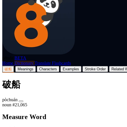
p8nda
BETA
Home
Dictionary
Translate
Flashcards
破船
Meanings
Characters
Examples
Stroke Order
Related 
破船
pòchuán
noun
#21,065
Measure Word