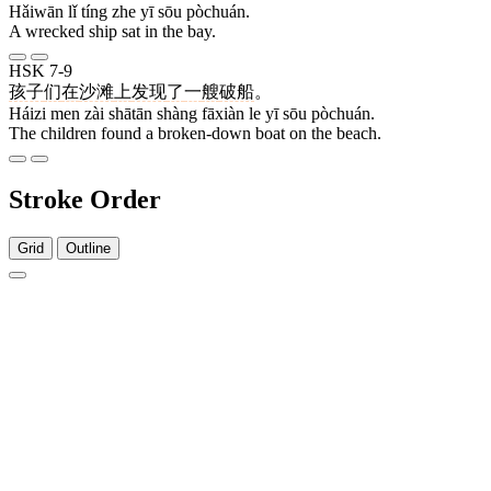
Hǎiwān lǐ tíng zhe yī sōu pòchuán.
A wrecked ship sat in the bay.
HSK 7-9
孩子
们
在
沙滩
上
发现
了
一
艘
破船
。
Háizi men zài shātān shàng fāxiàn le yī sōu pòchuán.
The children found a broken-down boat on the beach.
Stroke Order
Grid
Outline