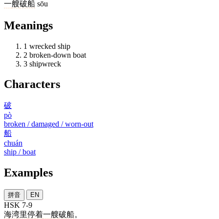
一
艘
破船
sōu
Meanings
1
wrecked ship
2
broken-down boat
3
shipwreck
Characters
破
pò
broken / damaged / worn-out
船
chuán
ship / boat
Examples
拼音
EN
HSK 7-9
海湾
里
停
着
一
艘
破船
。