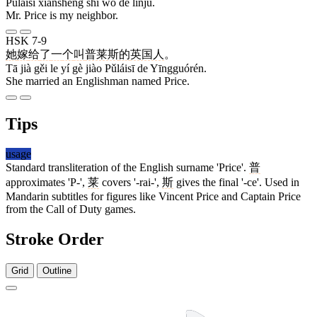
Pǔláisī xiānshēng shì wǒ de línjū.
Mr. Price is my neighbor.
HSK 7-9
她
嫁
给
了
一
个
叫
普莱斯
的
英国人
。
Tā jià gěi le yí gè jiào Pǔláisī de Yīngguórén.
She married an Englishman named Price.
Tips
usage
Standard transliteration of the English surname 'Price'.
普
approximates 'P-',
莱
covers '-rai-',
斯
gives the final '-ce'. Used in
Mandarin subtitles for figures like Vincent Price and Captain Price
from the Call of Duty games.
Stroke Order
Grid
Outline
12 strokes