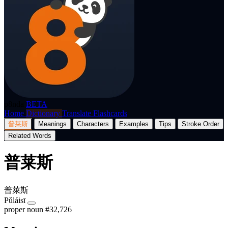
p8nda
BETA
Home
Dictionary
Translate
Flashcards
普莱斯
Meanings
Characters
Examples
Tips
Stroke Order
Related Words
普莱斯
普萊斯
Pǔláisī
proper noun
#32,726