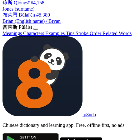
琼斯
Qióngsī
#4,158
Jones (surname)
布莱恩
Bùlái'ēn
#5,389
Brian (English name) / Bryan
普莱斯
Pǔláisī
Meanings
Characters
Examples
Tips
Stroke Order
Related Words
p8nda
Chinese dictionary and learning app. Free, offline-first, no ads.