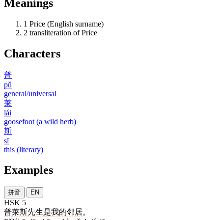
Meanings
1
Price (English surname)
2
transliteration of Price
Characters
普
pǔ
general/universal
莱
lái
goosefoot (a wild herb)
斯
sī
this (literary)
Examples
拼音
EN
HSK 5
普莱斯
先生
是
我
的
邻居
。