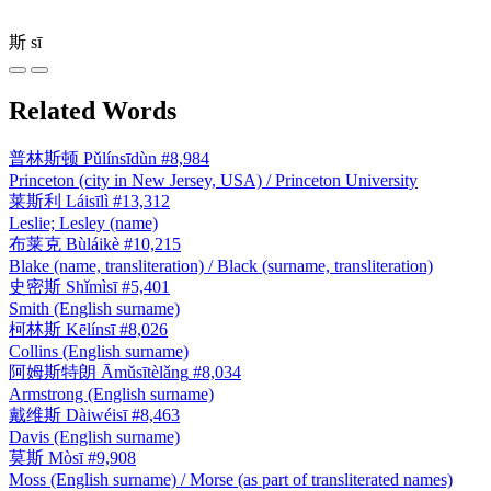
斯
sī
Related Words
普林斯顿
Pǔlínsīdùn
#8,984
Princeton (city in New Jersey, USA) / Princeton University
莱斯利
Láisīlì
#13,312
Leslie; Lesley (name)
布莱克
Bùláikè
#10,215
Blake (name, transliteration) / Black (surname, transliteration)
史密斯
Shǐmìsī
#5,401
Smith (English surname)
柯林斯
Kēlínsī
#8,026
Collins (English surname)
阿姆斯特朗
Āmǔsītèlǎng
#8,034
Armstrong (English surname)
戴维斯
Dàiwéisī
#8,463
Davis (English surname)
莫斯
Mòsī
#9,908
Moss (English surname) / Morse (as part of transliterated names)