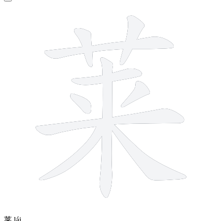
10 strokes
莱
lái