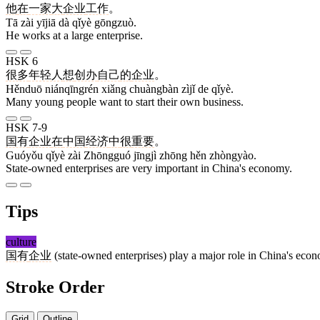
他
在
一家
大
企业
工作
。
Tā zài yījiā dà qǐyè gōngzuò.
He works at a large enterprise.
HSK 6
很多
年轻人
想
创办
自己
的
企业
。
Hěnduō niánqīngrén xiǎng chuàngbàn zìjǐ de qǐyè.
Many young people want to start their own business.
HSK 7-9
国有
企业
在
中国
经济
中
很
重要
。
Guóyǒu qǐyè zài Zhōngguó jīngjì zhōng hěn zhòngyào.
State-owned enterprises are very important in China's economy.
Tips
culture
国有
企业
(state-owned enterprises) play a major role in China's econ
Stroke Order
Grid
Outline