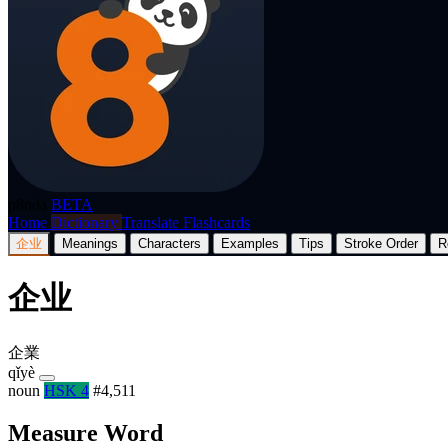
p8nda
BETA
Home
Dictionary
Translate
Flashcards
企业
Meanings
Characters
Examples
Tips
Stroke Order
R
企业
企業
qǐyè
noun
HSK 4
#4,511
Measure Word