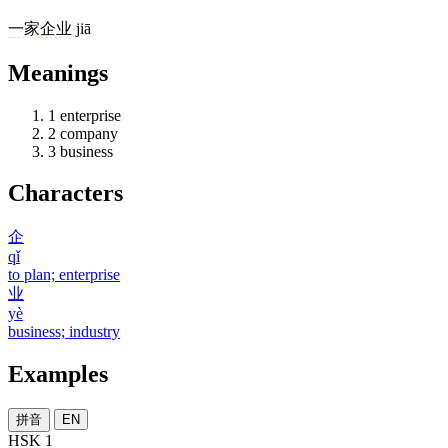
一家
企业
jiā
Meanings
1
enterprise
2
company
3
business
Characters
企
qǐ
to plan; enterprise
业
yè
business; industry
Examples
拼音
EN
HSK 1