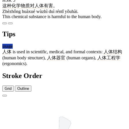
HSK 5
这种
化学
物质
对
人体
有害
。
Zhèzhǒng huàxué wùzhì duì réntǐ yǒuhài.
This chemical substance is harmful to the human body.
Tips
usage
人体
is used in scientific, medical, and formal contexts:
人体结构
(human body structure),
人体器官
(human organs),
人体工程学
(ergonomics).
Stroke Order
Grid
Outline
2 strokes