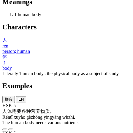
Meanings
1
human body
Characters
人
rén
person; human
体
tǐ
body
Literally 'human body': the physical body as a subject of study
Examples
拼音
EN
HSK 5
人体
需要
各种
营养
物质
。
Réntǐ xūyào gèzhǒng yíngyǎng wùzhì.
The human body needs various nutrients.