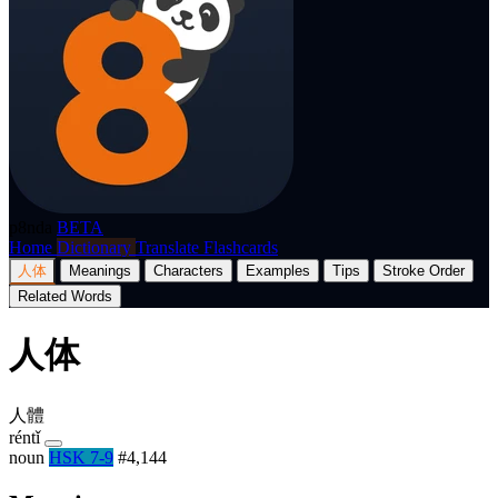
p8nda
BETA
Home
Dictionary
Translate
Flashcards
人体
Meanings
Characters
Examples
Tips
Stroke Order
Related Words
人体
人體
réntǐ
noun
HSK 7-9
#4,144