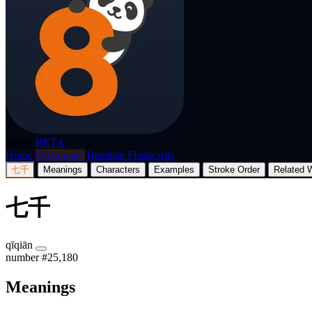
p8nda
BETA
Home
Dictionary
Translate
Flashcards
七千
Meanings
Characters
Examples
Stroke Order
Related 
七千
qīqiān
number
#25,180
Meanings