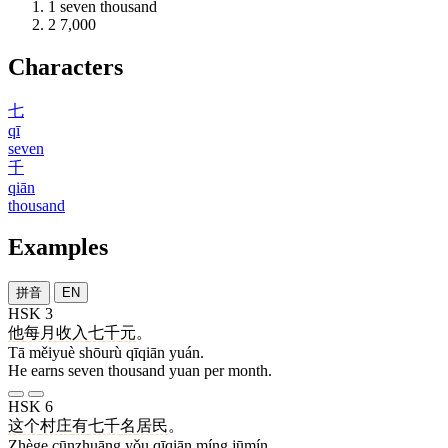
1
seven thousand
2
7,000
Characters
七
qī
seven
千
qiān
thousand
Examples
拼音
EN
HSK 3
他
每月
收入
七千
元
。
Tā měiyuè shōurù qīqiān yuán.
He earns seven thousand yuan per month.
HSK 6
这个
村庄
有
七千
名
居民
。
Zhège cūnzhuāng yǒu qīqiān míng jūmín.