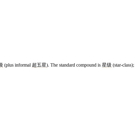
级
(plus informal
超五星
). The standard compound is
星级
(star-class)