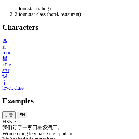
1
four-star (rating)
2
four-star class (hotel, restaurant)
Characters
四
sì
four
星
xīng
star
级
jí
level, class
Examples
拼音
EN
HSK 3
我们
订
了
一家
四星级
酒店
。
Wǒmen dìng le yījiā sìxīngjí jiǔdiàn.