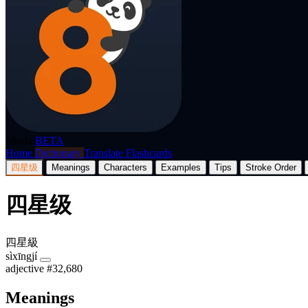
p8nda
BETA
Home
Dictionary
Translate
Flashcards
四星级
Meanings
Characters
Examples
Tips
Stroke Order
四星级
四星級
sìxīngjí
adjective
#32,680
Meanings