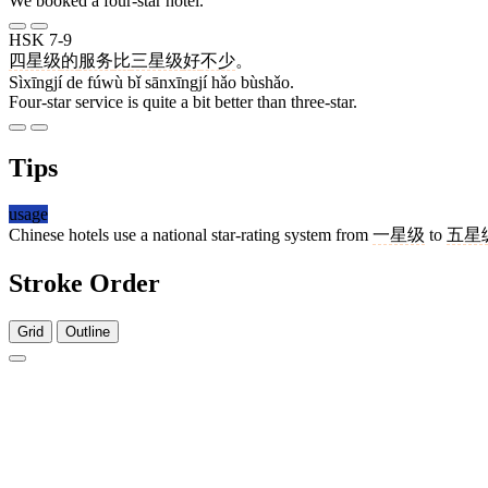
We booked a four-star hotel.
HSK 7-9
四星级
的
服务
比
三星级
好
不少
。
Sìxīngjí de fúwù bǐ sānxīngjí hǎo bùshǎo.
Four-star service is quite a bit better than three-star.
Tips
usage
Chinese hotels use a national star-rating system from
一星级
to
五星
Stroke Order
Grid
Outline