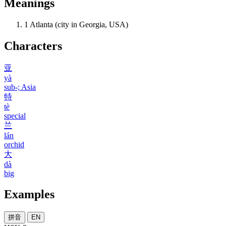
Meanings
1
Atlanta (city in Georgia, USA)
Characters
亚
yà
sub-; Asia
特
tè
special
兰
lán
orchid
大
dà
big
Examples
拼音
EN