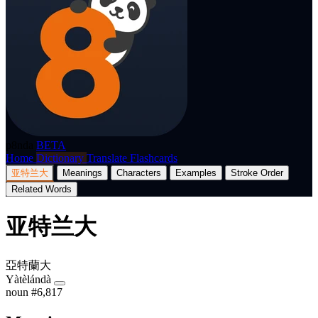
p8nda
BETA
Home
Dictionary
Translate
Flashcards
亚特兰大
Meanings
Characters
Examples
Stroke Order
Related Words
亚特兰大
亞特蘭大
Yàtèlándà
noun
#6,817