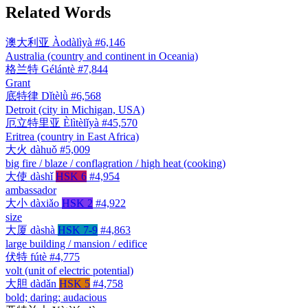
Related Words
澳大利亚
Àodàlìyà
#6,146
Australia (country and continent in Oceania)
格兰特
Gélántè
#7,844
Grant
底特律
Dǐtèlǜ
#6,568
Detroit (city in Michigan, USA)
厄立特里亚
Èlìtèlǐyà
#45,570
Eritrea (country in East Africa)
大火
dàhuǒ
#5,009
big fire / blaze / conflagration / high heat (cooking)
大使
dàshǐ
HSK 6
#4,954
ambassador
大小
dàxiǎo
HSK 2
#4,922
size
大厦
dàshà
HSK 7-9
#4,863
large building / mansion / edifice
伏特
fútè
#4,775
volt (unit of electric potential)
大胆
dàdǎn
HSK 5
#4,758
bold; daring; audacious