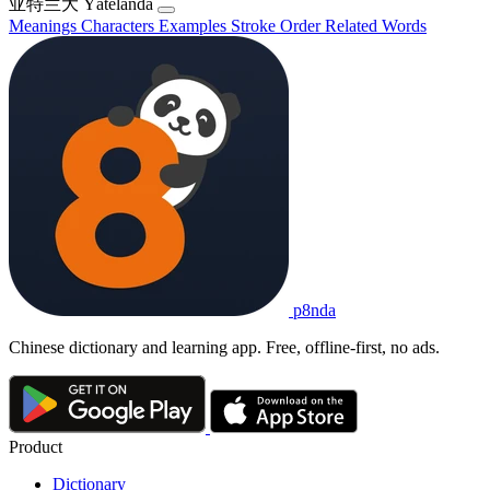
亚特兰大
Yàtèlándà
Meanings
Characters
Examples
Stroke Order
Related Words
p8nda
Chinese dictionary and learning app. Free, offline-first, no ads.
Product
Dictionary