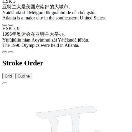
HSK 3
亚特兰大
是
美国
东南部
的
大
城市
。
Yàtèlándà shì Měiguó dōngnánbù de dà chéngshì.
Atlanta is a major city in the southeastern United States.
HSK 7-9
1996
年
奥运会
在
亚特兰大
举办
。
Yījiǔjiǔliù nián Àoyùnhuì zài Yàtèlándà jǔbàn.
The 1996 Olympics were held in Atlanta.
Stroke Order
Grid
Outline
6 strokes