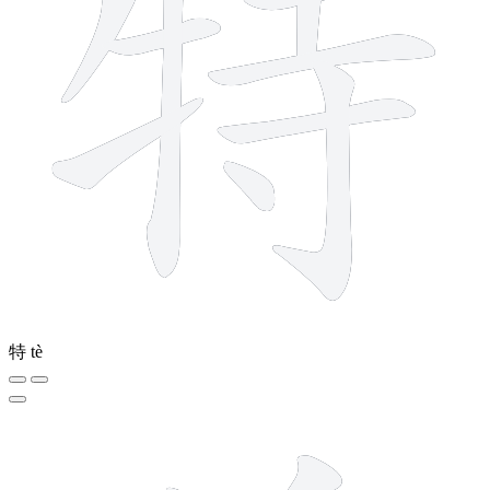
特
tè
5 strokes