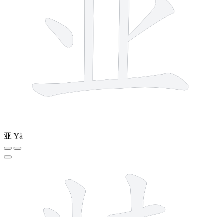
亚
Yà
10 strokes