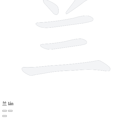
兰
lán
3 strokes