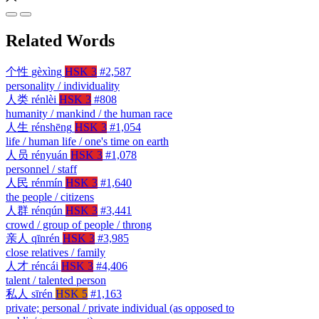
Related Words
个性
gèxìng
HSK 3
#2,587
personality / individuality
人类
rénlèi
HSK 3
#808
humanity / mankind / the human race
人生
rénshēng
HSK 3
#1,054
life / human life / one's time on earth
人员
rényuán
HSK 3
#1,078
personnel / staff
人民
rénmín
HSK 3
#1,640
the people / citizens
人群
rénqún
HSK 3
#3,441
crowd / group of people / throng
亲人
qīnrén
HSK 3
#3,985
close relatives / family
人才
réncái
HSK 3
#4,406
talent / talented person
私人
sīrén
HSK 5
#1,163
private; personal / private individual (as opposed to