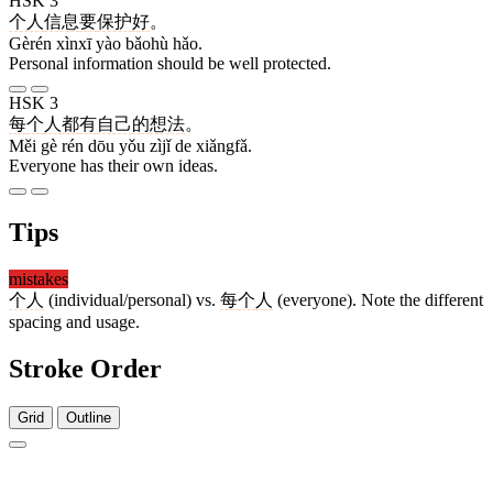
HSK 3
个人
信息
要
保护
好
。
Gèrén xìnxī yào bǎohù hǎo.
Personal information should be well protected.
HSK 3
每
个
人
都
有
自己
的
想法
。
Měi gè rén dōu yǒu zìjǐ de xiǎngfǎ.
Everyone has their own ideas.
Tips
mistakes
个人
(individual/personal) vs.
每
个
人
(everyone). Note the different
spacing and usage.
Stroke Order
Grid
Outline
3 strokes