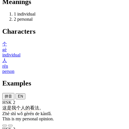
Meanings
1
individual
2
personal
Characters
个
gè
individual
人
rén
person
Examples
拼音
EN
HSK 2
这
是
我
个人
的
看法
。
Zhè shì wǒ gèrén de kànfǎ.
This is my personal opinion.