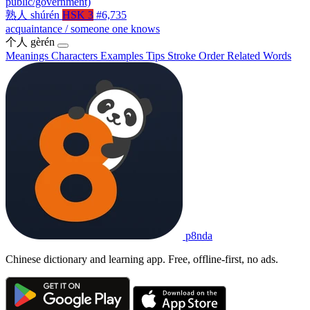
public/government)
熟人
shúrén
HSK 3
#6,735
acquaintance / someone one knows
个人
gèrén
Meanings
Characters
Examples
Tips
Stroke Order
Related Words
p8nda
Chinese dictionary and learning app. Free, offline-first, no ads.