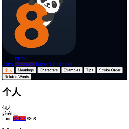
p8nda
BETA
Home
Dictionary
Translate
Flashcards
个人
Meanings
Characters
Examples
Tips
Stroke Order
Related Words
个人
個人
gèrén
noun
HSK 3
#868