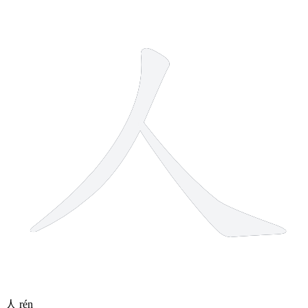
2 strokes
人
rén