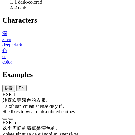
1
dark-colored
2
dark
Characters
深
shēn
deep; dark
色
sè
color
Examples
拼音
EN
HSK 1
她
喜欢
穿
深色
的
衣服
。
Tā xǐhuān chuān shēnsè de yīfú.
She likes to wear dark-colored clothes.
HSK 5
这个
房间
的
墙壁
是
深色
的
。
Zhège fángjiān de qiángbì shì shēnsè de.