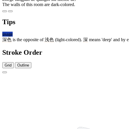
The walls of this room are dark-colored.
Tips
usage
深色
is the opposite of
浅色
(light-colored).
深
means 'deep' and by ex
Stroke Order
Grid
Outline