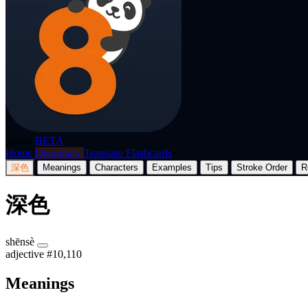
p8nda
BETA
Home
Dictionary
Translate
Flashcards
深色
Meanings
Characters
Examples
Tips
Stroke Order
R
深色
shēnsè
adjective
#10,110
Meanings