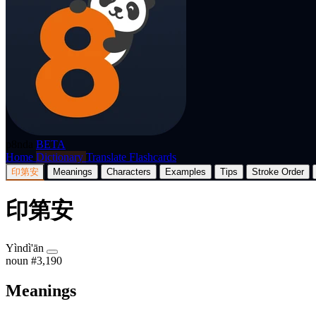
p8nda
BETA
Home
Dictionary
Translate
Flashcards
印第安
Meanings
Characters
Examples
Tips
Stroke Order
印第安
Yìndì'ān
noun
#3,190
Meanings