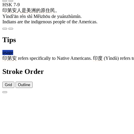
HSK 7-9
印第安
人
是
美洲
的
原住民
。
Yìndì'ān rén shì Měizhōu de yuánzhùmín.
Indians are the indigenous people of the Americas.
Tips
usage
印第安
refers specifically to Native Americans.
印度
(Yìndù) refers t
Stroke Order
Grid
Outline