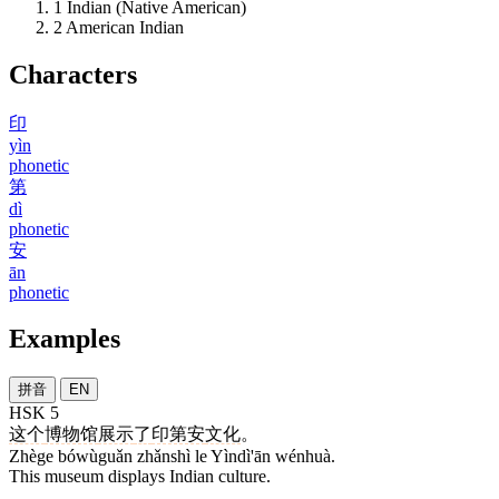
1
Indian (Native American)
2
American Indian
Characters
印
yìn
phonetic
第
dì
phonetic
安
ān
phonetic
Examples
拼音
EN
HSK 5
这个
博物馆
展示
了
印第安
文化
。
Zhège bówùguǎn zhǎnshì le Yìndì'ān wénhuà.
This museum displays Indian culture.